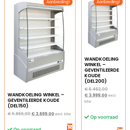
Aanbieding!
Aanbieding!
WANDKOELING
WINKEL –
GEVENTILEERDE
KOUDE
(DEL200)
€
6.462,00
WANDKOELING WINKEL –
€
3.999,00
excl.
GEVENTILEERDE KOUDE
btw
(DEL150)
€
5.869,00
€
3.699,00
excl. btw
Op voorraad
Op voorraad