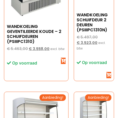
WANDKOELING
SCHUIFDEUR 2
DEUREN
WANDKOELING
(PSIIIPC1310N)
GEVENTILEERDE KOUDE – 2
SCHUIFDEUREN
€
5.497,00
(PSIIIPC1310)
€
3.523,00
excl.
€
5.463,00
€
3.558,00
btw
excl. btw
Op voorraad
Op voorraad
Aanbieding!
Aanbieding!