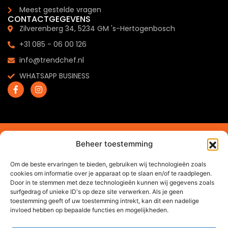
Meest gestelde vragen
CONTACTGEGEVENS
Zilverenberg 34, 5234 GM 's-Hertogenbosch
+31 085 - 06 00 126
info@trendchef.nl
WHATSAPP BUSINESS
2024 © Trendchef B.V. - Alle rechten voorbehouden.
Beheer toestemming
Website gemaakt door
Arkdesign.nl
Om de beste ervaringen te bieden, gebruiken wij technologieën zoals
cookies om informatie over je apparaat op te slaan en/of te raadplegen.
Door in te stemmen met deze technologieën kunnen wij gegevens zoals
surfgedrag of unieke ID's op deze site verwerken. Als je geen
toestemming geeft of uw toestemming intrekt, kan dit een nadelige
invloed hebben op bepaalde functies en mogelijkheden.