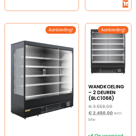
Aanbieding!
Aanbieding!
WANDKOELING
– 2 DEUREN
(BLC1066)
€
3.558,00
€
2.450,00
excl.
btw
Op voorraad