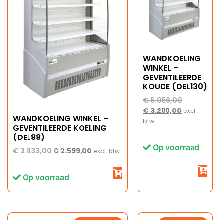
WANDKOELING
WINKEL –
GEVENTILEERDE
KOUDE (DEL130)
€
5.056,00
€
3.288,00
excl.
WANDKOELING WINKEL –
btw
GEVENTILEERDE KOELING
(DEL88)
Op voorraad
€
3.833,00
€
2.599,00
excl. btw
Op voorraad