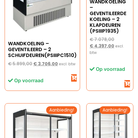
WANDKOELING
–
GEVENTILEERDE
KOELING – 2
KLAPDEUREN
(PSIIIP1935)
€
7.078,00
WANDKOELING –
€
4.397,00
excl.
GEVENTILEERD – 2
btw
SCHUIFDEUREN(PSIIIPC1510)
€
5.899,00
€
3.706,00
excl. btw
Op voorraad
Op voorraad
Aanbieding!
Aanbieding!