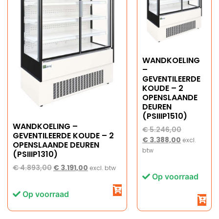
WANDKOELING
–
GEVENTILEERDE
KOUDE – 2
OPENSLAANDE
DEUREN
(PSIIIP1510)
WANDKOELING –
€
5.246,00
GEVENTILEERDE KOUDE – 2
€
3.388,00
excl.
OPENSLAANDE DEUREN
btw
(PSIIIP1310)
€
4.893,00
€
3.191,00
excl. btw
Op voorraad
Op voorraad