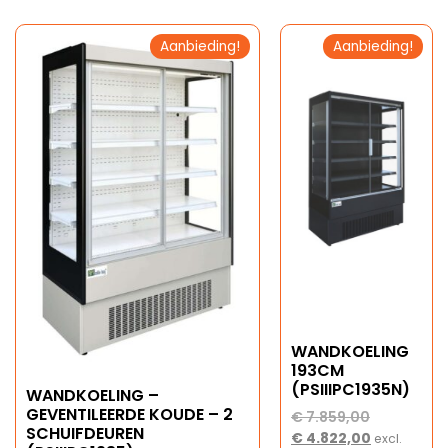
Aanbieding!
Aanbieding!
WANDKOELING
193CM
(PSIIIPC1935N)
WANDKOELING –
GEVENTILEERDE KOUDE – 2
€
7.859,00
SCHUIFDEUREN
€
4.822,00
excl.