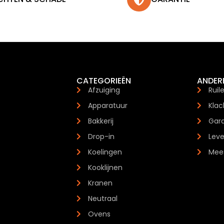
CATEGORIEËN
ANDER
Afzuiging
Ruil
Apparatuur
Klac
Bakkerij
Gara
Drop-in
Leve
Koelingen
Mees
Kooklijnen
Kranen
Neutraal
Ovens