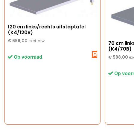
120 cm links/rechts uitstaptafel
(K4/120B)
€
699,00
excl. btw
70 cm link
(K4/70B)
Op voorraad
€
588,00
ex
Op voor