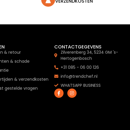
VERZENDKOSTEN
EN
CONTACTGEGEVENS
en & retour
Zilverenberg 34, 5234 GM 's-
Hertogenbosch
hten & schade
+31 085 - 06 00 126
ntie
info@trendchef.nl
rtijden & verzendkosten
WHATSAPP BUSINESS
t gestelde vragen