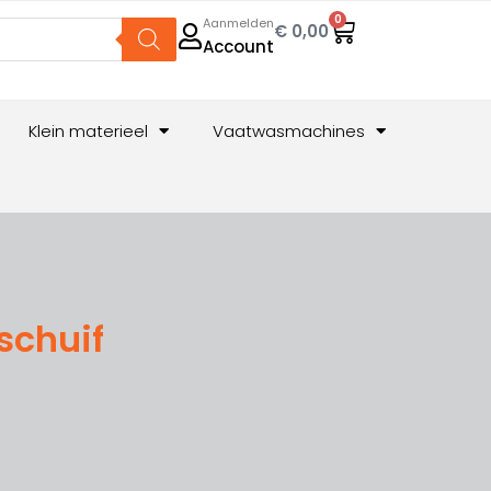
0
Aanmelden
€
0,00
Account
Klein materieel
Vaatwasmachines
schuif