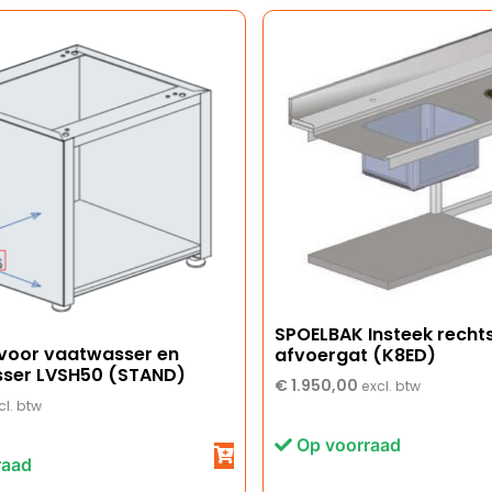
SPOELBAK Insteek recht
 voor vaatwasser en
afvoergat (K8ED)
ser LVSH50 (STAND)
€
1.950,00
excl. btw
cl. btw
Op voorraad
raad