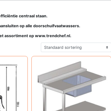
ficiëntie centraal staan.
aansluiten op alle doorschuifvaatwassers.
 het assortiment op www.trendchef.nl.