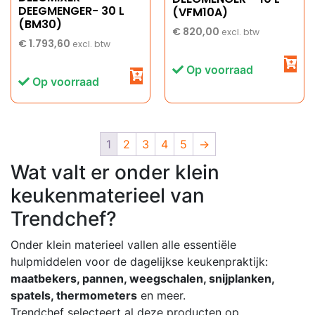
DEEGMENGER- 30 L
(VFM10A)
(BM30)
€
820,00
excl. btw
€
1.793,60
excl. btw
Op voorraad
Op voorraad
1
2
3
4
5
→
Wat valt er onder klein
keukenmaterieel van
Trendchef?
Onder klein materieel vallen alle essentiële
hulpmiddelen voor de dagelijkse keukenpraktijk:
maatbekers, pannen, weegschalen, snijplanken,
spatels, thermometers
en meer.
Trendchef selecteert al deze producten op