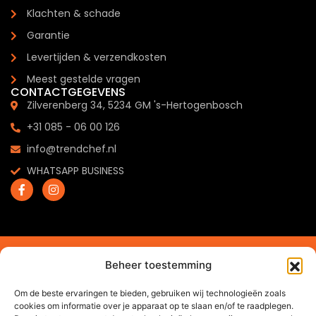
Klachten & schade
Garantie
Levertijden & verzendkosten
Meest gestelde vragen
CONTACTGEGEVENS
Zilverenberg 34, 5234 GM 's-Hertogenbosch
+31 085 - 06 00 126
info@trendchef.nl
WHATSAPP BUSINESS
2024 © Trendchef B.V. - Alle rechten voorbehouden.
Beheer toestemming
Website gemaakt door
Arkdesign.nl
Om de beste ervaringen te bieden, gebruiken wij technologieën zoals
cookies om informatie over je apparaat op te slaan en/of te raadplegen.