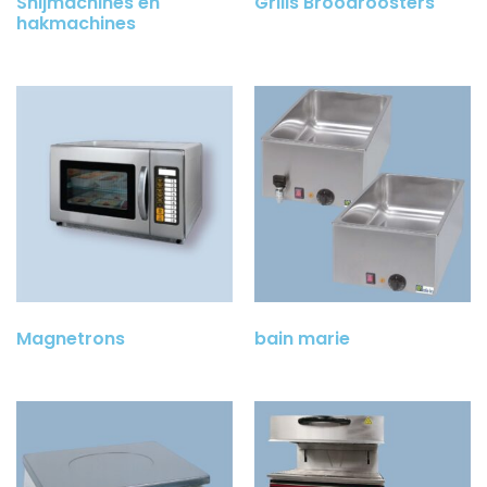
Snijmachines en
Grills Broodroosters
hakmachines
(14)
(10)
Magnetrons
(3)
bain marie
(2)