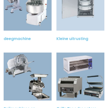
deegmachine
(25)
Kleine uitrusting
(28)