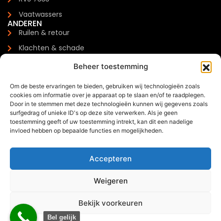
Vaatwassers
ANDEREN
Ruilen & retour
Klachten & schade
Garantie
Beheer toestemming
Levertijden & verzendkosten
Om de beste ervaringen te bieden, gebruiken wij technologieën zoals
Meest gestelde vragen
cookies om informatie over je apparaat op te slaan en/of te raadplegen.
CONTACTGEGEVENS
Door in te stemmen met deze technologieën kunnen wij gegevens zoals
Zilverenberg 34, 5234 GM 's-Hertogenbosch
surfgedrag of unieke ID's op deze site verwerken. Als je geen
toestemming geeft of uw toestemming intrekt, kan dit een nadelige
+31 085 - 06 00 126
invloed hebben op bepaalde functies en mogelijkheden.
info@trendchef.nl
WHATSAPP BUSINESS
Accepteren
Weigeren
Bekijk voorkeuren
0
2024 © Trendchef B.V. - Alle rechten voorbehouden.
Bel gelijk
Offerte via WhatsApp