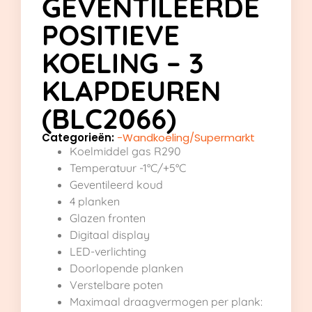
GEVENTILEERDE
POSITIEVE
KOELING – 3
KLAPDEUREN
(BLC2066)
Categorieën:
-Wandkoeling/Supermarkt
Koelmiddel gas R290
Temperatuur -1°C/+5°C
Geventileerd koud
4 planken
Glazen fronten
Digitaal display
LED-verlichting
Doorlopende planken
Verstelbare poten
Maximaal draagvermogen per plank: