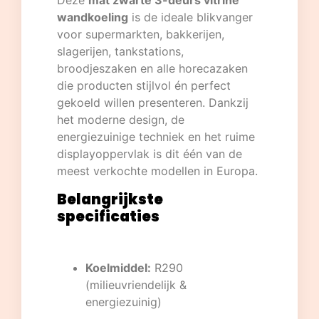
Deze
mat zwarte 3-deurs vitrine
wandkoeling
is de ideale blikvanger
voor supermarkten, bakkerijen,
slagerijen, tankstations,
broodjeszaken en alle horecazaken
die producten stijlvol én perfect
gekoeld willen presenteren. Dankzij
het moderne design, de
energiezuinige techniek en het ruime
displayoppervlak is dit één van de
meest verkochte modellen in Europa.
Belangrijkste
specificaties
Koelmiddel:
R290
(milieuvriendelijk &
energiezuinig)