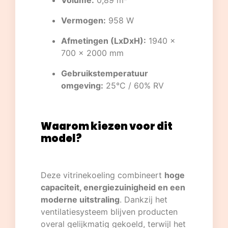
Volume:
0,89 m²
Vermogen:
958 W
Afmetingen (LxDxH):
1940 ×
700 × 2000 mm
Gebruikstemperatuur
omgeving:
25°C / 60% RV
Waarom kiezen voor dit
model?
Deze vitrinekoeling combineert
hoge
capaciteit, energiezuinigheid en een
moderne uitstraling
. Dankzij het
ventilatiesysteem blijven producten
overal gelijkmatig gekoeld, terwijl het