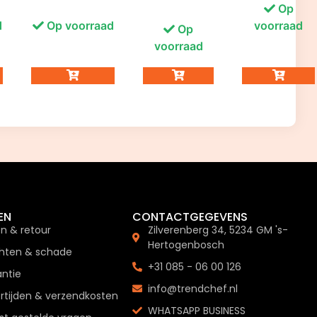
Op
d
Op voorraad
voorraad
Op
voorraad
EN
CONTACTGEGEVENS
en & retour
Zilverenberg 34, 5234 GM 's-
Hertogenbosch
hten & schade
+31 085 - 06 00 126
ntie
info@trendchef.nl
rtijden & verzendkosten
WHATSAPP BUSINESS