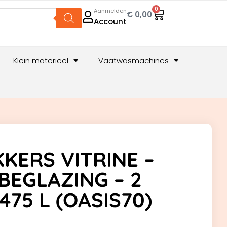
0
Aanmelden
€
0,00
Account
Klein materieel
Vaatwasmachines
KERS VITRINE –
BEGLAZING – 2
475 L (OASIS70)