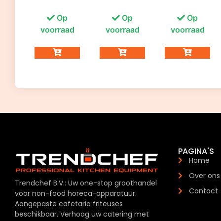
Op
Op
Op
voorraad
voorraad
voorraad
PAGINA'S
Home
Over ons
Trendchef B.V.: Uw one-stop groothandel
Contact
voor non-food horeca-apparatuur.
Aangepaste cafetaria friteuses
beschikbaar. Verhoog uw catering met