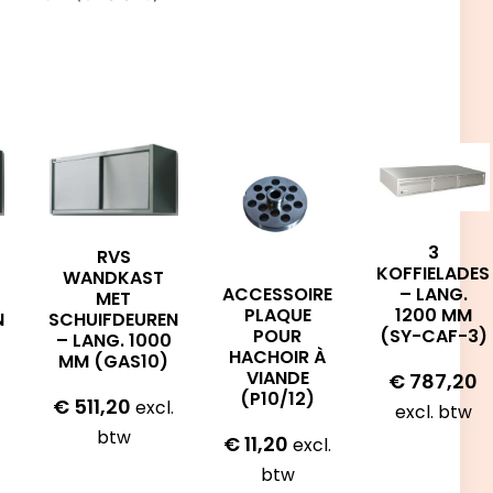
3
RVS
KOFFIELADES
WANDKAST
ACCESSOIRE
– LANG.
MET
PLAQUE
1200 MM
N
SCHUIFDEUREN
POUR
(SY-CAF-3)
– LANG. 1000
HACHOIR À
MM (GAS10)
VIANDE
€
787,20
(P10/12)
€
511,20
excl.
excl. btw
btw
€
11,20
excl.
btw