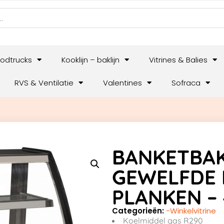
odtrucks
Kooklijn – baklijn
Vitrines & Balies
RVS & Ventilatie
Valentines
Sofraca
BANKETBAK
GEWELFDE 
PLANKEN – 
Categorieën:
-Winkelvitrine
Koelmiddel gas R290