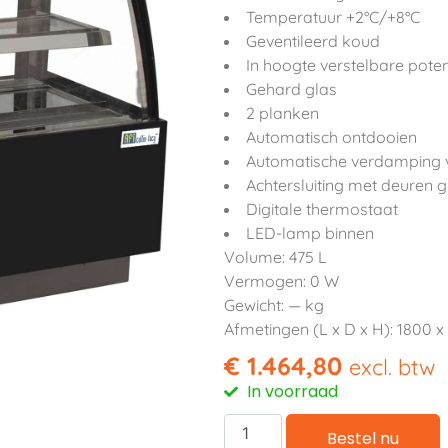
Temperatuur +2°C/+8°C
Geventileerd koud
In hoogte verstelbare pote
Gehard glas
2 planken
Automatisch ontdooien
Automatische verdamping 
Achtersluiting met deuren g
Digitale thermostaat
LED-lamp binnen
Volume: 475 L
Vermogen: 0 W
Gewicht: — kg
Afmetingen (L x D x H): 1800 
€
1.464,80
excl. btw
In voorraad
Bestel nu