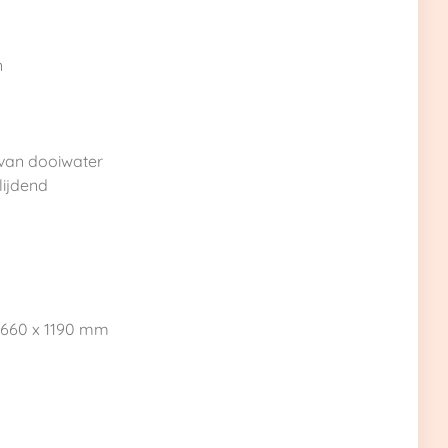
n
van dooiwater
lijdend
x 660 x 1190 mm