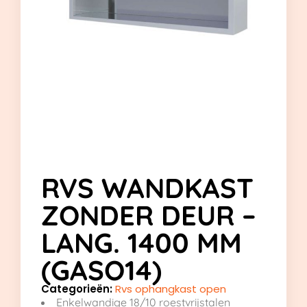
RVS WANDKAST
ZONDER DEUR –
LANG. 1400 MM
(GASO14)
Categorieën:
Rvs ophangkast open
Enkelwandige 18/10 roestvrijstalen