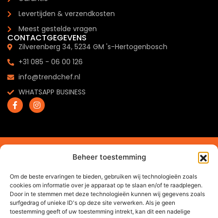
Levertijden & verzendkosten
Meest gestelde vragen
CONTACTGEGEVENS
Zilverenberg 34, 5234 GM 's-Hertogenbosch
+31 085 - 06 00 126
info@trendchef.nl
WHATSAPP BUSINESS
2024 © Trendchef B.V. - Alle rechten voorbehouden.
Beheer toestemming
Website gemaakt door
Arkdesign.nl
Om de beste ervaringen te bieden, gebruiken wij technologieën zoals
cookies om informatie over je apparaat op te slaan en/of te raadplegen.
Door in te stemmen met deze technologieën kunnen wij gegevens zoals
surfgedrag of unieke ID's op deze site verwerken. Als je geen
toestemming geeft of uw toestemming intrekt, kan dit een nadelige