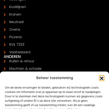
Kooklijnen
Kranen
Neutraal
Ovens
Pizzeria
RVS 7333
Vaatwassers
ANDEREN
Ruilen & retour
Klachten & schade
Garantie
Beheer toestemming
Levertijden & verzendkosten
Om de beste ervaringen te bieden, gebruiken wij technologieën zoals
Meest gestelde vragen
cookies om informatie over je apparaat op te slaan en/of te raadplegen.
CONTACTGEGEVENS
Door in te stemmen met deze technologieën kunnen wij gegevens zoals
Zilverenberg 34, 5234 GM 's-Hertogenbosch
surfgedrag of unieke ID's op deze site verwerken. Als je geen
toestemming geeft of uw toestemming intrekt, kan dit een nadelige
+31 085 - 06 00 126