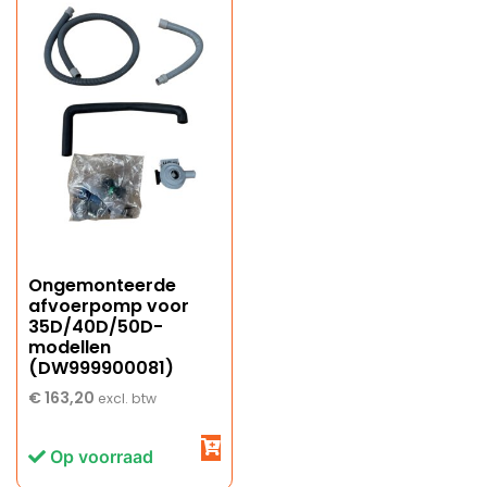
Ongemonteerde
afvoerpomp voor
35D/40D/50D-
modellen
(DW999900081)
€
163,20
excl. btw
Op voorraad