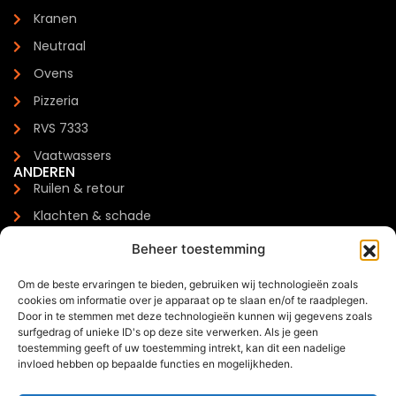
Kranen
Neutraal
Ovens
Pizzeria
RVS 7333
Vaatwassers
ANDEREN
Ruilen & retour
Klachten & schade
Garantie
Beheer toestemming
Levertijden & verzendkosten
Om de beste ervaringen te bieden, gebruiken wij technologieën zoals
Meest gestelde vragen
cookies om informatie over je apparaat op te slaan en/of te raadplegen.
CONTACTGEGEVENS
Door in te stemmen met deze technologieën kunnen wij gegevens zoals
Zilverenberg 34, 5234 GM 's-Hertogenbosch
surfgedrag of unieke ID's op deze site verwerken. Als je geen
toestemming geeft of uw toestemming intrekt, kan dit een nadelige
+31 085 - 06 00 126
invloed hebben op bepaalde functies en mogelijkheden.
info@trendchef.nl