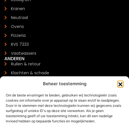
Kranen
Neutraal
Ovens
Pizzeria
RVS 7333
Vaatwassers
ANDEREN
Ruilen & retour
Klachten & schade
Garantie
Beheer toestemming
Levertijden & verzendkosten
Om de beste ervaringen te bieden, gebruiken wij technologieën zoals
Meest gestelde vragen
cookies om informatie over je apparaat op te slaan en/of te raadplegen.
CONTACTGEGEVENS
Door in te stemmen met deze technologieën kunnen wij gegevens zoals
Zilverenberg 34, 5234 GM 's-Hertogenbosch
surfgedrag of unieke ID's op deze site verwerken. Als je geen
toestemming geeft of uw toestemming intrekt, kan dit een nadelige
+31 085 - 06 00 126
invloed hebben op bepaalde functies en mogelijkheden.
info@trendchef.nl