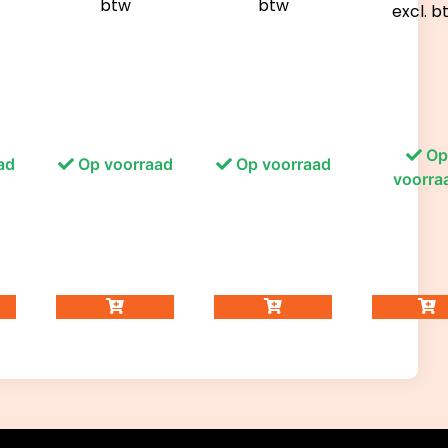
btw
btw
excl. b
Op
ad
Op voorraad
Op voorraad
voorra