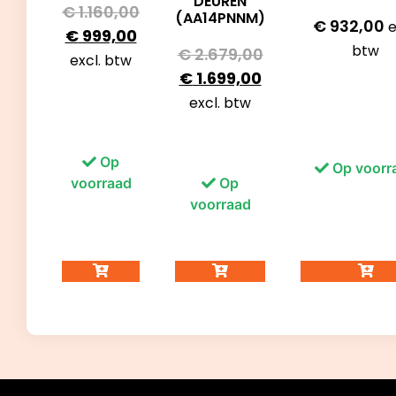
DEUREN
€
1.160,00
(AA14PNNM)
€
932,00
e
€
999,00
btw
€
2.679,00
excl. btw
€
1.699,00
excl. btw
Op
Op voorr
voorraad
Op
voorraad