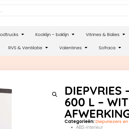
odtrucks
Kooklijn – baklijn
Vitrines & Balies
RVS & Ventilatie
Valentines
Sofraca
DIEPVRIES 
600 L – WI
AFWERKING
Categorieën:
Diepvriezers en
ABS-interieur