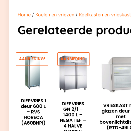
Home
/
Koelen en vriezen
/
Koelkasten en vrieskas
Gerelateerde produ
AANBIEDING!
AANBIEDING!
DIEPVRIES 1
DIEPVRIES
VRIESKAST 
deur 600 L
GN 2/1 –
glazen deur 
– RVS
1400 L –
met
HORECA
NEGATIEF –
bovenlichtdi
(A60BNPI)
4 HALVE
(RTD-49L