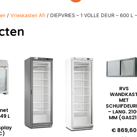
ten
/
Vrieskasten Afi
/ DIEPVRIES – 1 VOLLE DEUR – 600 L
cten
RVS
WANDKAS
MET
SCHUIFDEUR
met
– LANG. 21
49 L
MM (GAS21
splay
€
869,60
C)