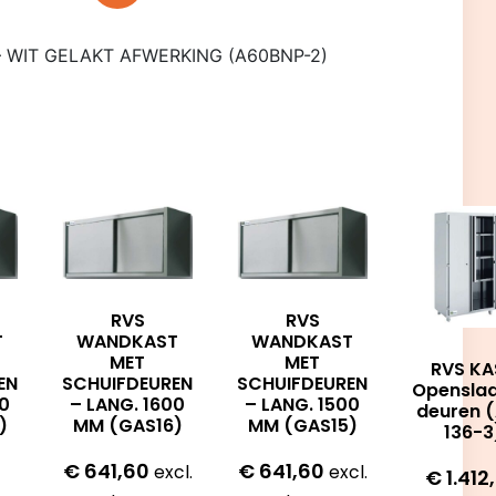
 – WIT GELAKT AFWERKING (A60BNP-2)
RVS
RVS
T
WANDKAST
WANDKAST
MET
MET
RVS KA
EN
SCHUIFDEUREN
SCHUIFDEUREN
Opensla
00
– LANG. 1600
– LANG. 1500
deuren 
)
MM (GAS16)
MM (GAS15)
136-3
€
641,60
€
641,60
excl.
excl.
€
1.412