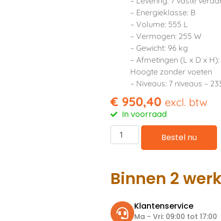
– Levering: 7 vaste ver
– Energieklasse: B
– Volume: 555 L
– Vermogen: 255 W
– Gewicht: 96 kg
– Afmetingen (L x D x H)
Hoogte zonder voeten
– Niveaus: 7 niveaus – 2
€
950,40
excl. btw
In voorraad
Bestel nu
Binnen 2 wer
Klantenservice
Ma - Vri: 09:00 tot 17:00