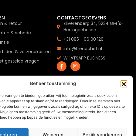
EN
CONTACTGEGEVENS
en & retour
Zilverenberg 34, 5234 GM 's-
Hertogenbosch
hten & schade
+31 085 - 06 00 126
ntie
info@trendchef.nl
rtijden & verzendkosten
WHATSAPP BUSINESS
t gestelde vragen
Beheer toestemming
 ervaringen te bieden, gebruiken wij technologieën zoals cookies om
ver je apparaat op te slaan en/of te raadplegen. Door in te stemmen met
logieën kunnen wij gegevens zoals surfgedrag of unieke ID's op deze site
Als je geen toestemming geeft of uw toestemming intrekt, kan dit een
vloed hebben op bepaalde functies en mogelijkheden.
epteren
Weigeren
Bekijk voorkeuren