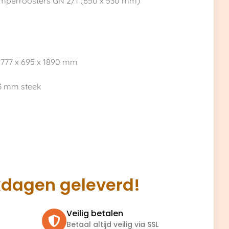
damperroosters GN 2/1 (650 x 530 mm)
: 777 x 695 x 1890 mm
33 mm steek
kdagen geleverd!
Veilig betalen
Betaal altijd veilig via SSL