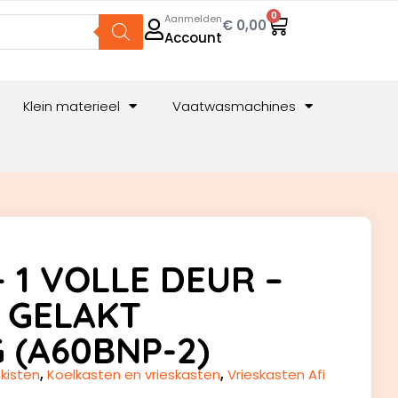
0
Aanmelden
€
0,00
Account
Klein materieel
Vaatwasmachines
– 1 VOLLE DEUR –
T GELAKT
 (A60BNP-2)
 kisten
,
Koelkasten en vrieskasten
,
Vrieskasten Afi