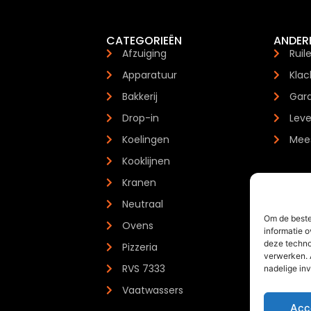
CATEGORIEËN
ANDER
Afzuiging
Ruil
Apparatuur
Klac
Bakkerij
Gara
Drop-in
Leve
Koelingen
Mees
Kooklijnen
Kranen
Neutraal
Om de beste
Ovens
informatie o
deze techno
Pizzeria
verwerken. 
RVS 7333
nadelige in
Vaatwassers
Acc