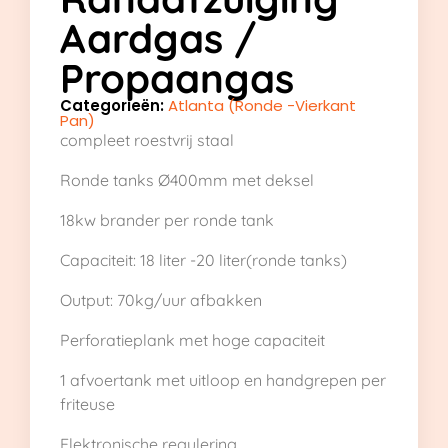
Aardgas /
Propaangas
Categorieën:
Atlanta (Ronde -Vierkant
Pan)
compleet roestvrij staal
Ronde tanks Ø400mm met deksel
18kw brander per ronde tank
Capaciteit: 18 liter -20 liter(ronde tanks)
Output: 70kg/uur afbakken
Perforatieplank met hoge capaciteit
1 afvoertank met uitloop en handgrepen per
friteuse
Elektronische regulering