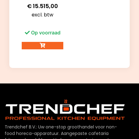
€
15.515,00
excl. btw
Op voorraad
Trendchef B.V.: Uw one-stop groothandel voor non-
food horeca-apparatuur. Aangepaste cafetaria