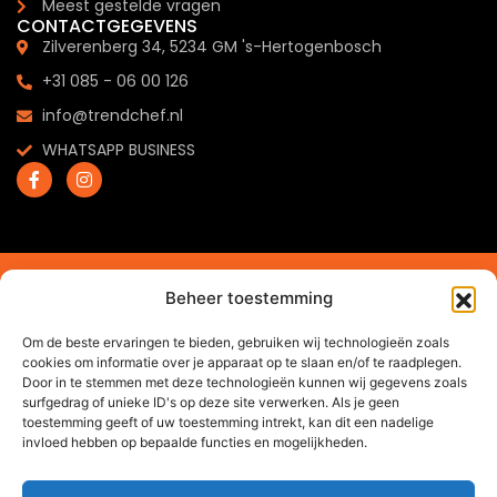
Meest gestelde vragen
CONTACTGEGEVENS
Zilverenberg 34, 5234 GM 's-Hertogenbosch
+31 085 - 06 00 126
info@trendchef.nl
WHATSAPP BUSINESS
2024 © Trendchef B.V. - Alle rechten voorbehouden.
Beheer toestemming
Website gemaakt door
Arkdesign.nl
Om de beste ervaringen te bieden, gebruiken wij technologieën zoals
cookies om informatie over je apparaat op te slaan en/of te raadplegen.
Door in te stemmen met deze technologieën kunnen wij gegevens zoals
surfgedrag of unieke ID's op deze site verwerken. Als je geen
toestemming geeft of uw toestemming intrekt, kan dit een nadelige
invloed hebben op bepaalde functies en mogelijkheden.