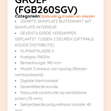
(FGB260SGV)
Categorieën:
Barkoeling
,
Koelen en vriezen
ZWARTE SKINPLATE BUITENKANT WIT
SKINPLATE INTERIEUR
GEVENTILEERDE VERDAMPER
GEPLAATST TUSSEN 2 DEUREN (OPTIMALE
KOUDE DISTRIBUTIE)
KLIMAATKLASSE 4
Koelgas: R600a
Binnenhoogte 740 mm
Maakt 3 niveaus van opslag (flessen
rechtopstaand)
Digitale thermostaat
Geventileerde koude
Robuuste constructie op verstelbare
poten (70 mm)
Geïnjecteerde polyurethaan isolatie: 40
mm