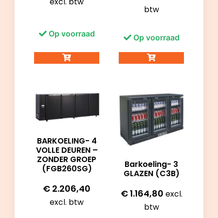
excl. btw
btw
Op voorraad
Op voorraad
BARKOELING- 4
VOLLE DEUREN –
ZONDER GROEP
Barkoeling- 3
(FGB260SG)
GLAZEN (C3B)
€
2.206,40
€
1.164,80
excl.
excl. btw
btw