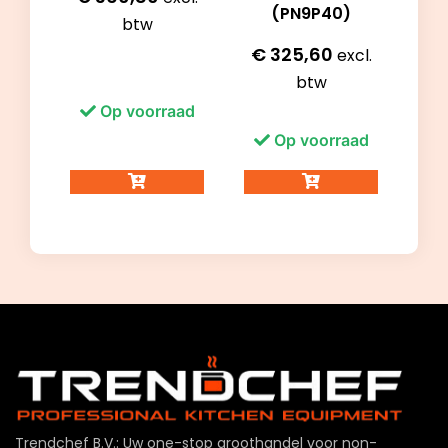
(PN9P40)
btw
€
325,60
excl.
btw
Op voorraad
Op voorraad
Trendchef B.V.: Uw one-stop groothandel voor non-