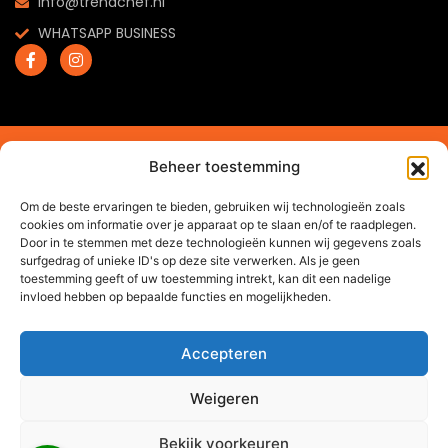
info@trendchef.nl
WHATSAPP BUSINESS
2024 © Trendchef B.V. - Alle rechten voorbehouden.
Beheer toestemming
Website gemaakt door
Arkdesign.nl
Om de beste ervaringen te bieden, gebruiken wij technologieën zoals
cookies om informatie over je apparaat op te slaan en/of te raadplegen.
Door in te stemmen met deze technologieën kunnen wij gegevens zoals
surfgedrag of unieke ID's op deze site verwerken. Als je geen
toestemming geeft of uw toestemming intrekt, kan dit een nadelige
invloed hebben op bepaalde functies en mogelijkheden.
Accepteren
Weigeren
Bekijk voorkeuren
0