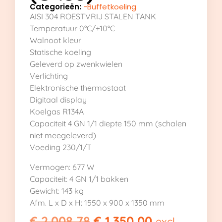
Categorieën:
-Buffetkoeling
AISI 304 ROESTVRIJ STALEN TANK
Temperatuur 0°C/+10°C
Walnoot kleur
Statische koeling
Geleverd op zwenkwielen
Verlichting
Elektronische thermostaat
Digitaal display
Koelgas R134A
Capaciteit 4 GN 1/1 diepte 150 mm (schalen
niet meegeleverd)
Voeding 230/1/T
Vermogen: 677 W
Capaciteit: 4 GN 1/1 bakken
Gewicht: 143 kg
Afm. L x D x H: 1550 x 900 x 1350 mm
€
2.008,78
€
1.350,00
excl.