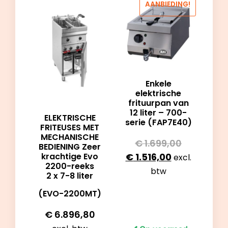
AANBIEDING!
Enkele
elektrische
frituurpan van
12 liter – 700-
ELEKTRISCHE
serie (FAP7E40)
FRITEUSES MET
MECHANISCHE
€
1.699,00
BEDIENING Zeer
krachtige Evo
€
1.516,00
excl.
2200-reeks
btw
2 x 7-8 liter
(EVO-2200MT)
€
6.896,80