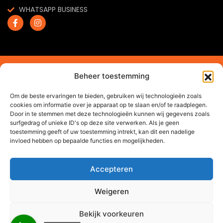
WHATSAPP BUSINESS
2024 © Trendchef B.V. - Alle rechten voorbehouden.
Beheer toestemming
Website gemaakt door
Arkdesign.nl
Om de beste ervaringen te bieden, gebruiken wij technologieën zoals
cookies om informatie over je apparaat op te slaan en/of te raadplegen.
Door in te stemmen met deze technologieën kunnen wij gegevens zoals
surfgedrag of unieke ID's op deze site verwerken. Als je geen
toestemming geeft of uw toestemming intrekt, kan dit een nadelige
invloed hebben op bepaalde functies en mogelijkheden.
Accepteren
Weigeren
Bekijk voorkeuren
0