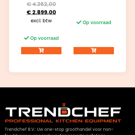
€
4.362,00
€
2.899,00
excl. btw
Op voorraad
Op voorraad
Trendchef B.V.: Uw one-stop groothandel voor non-