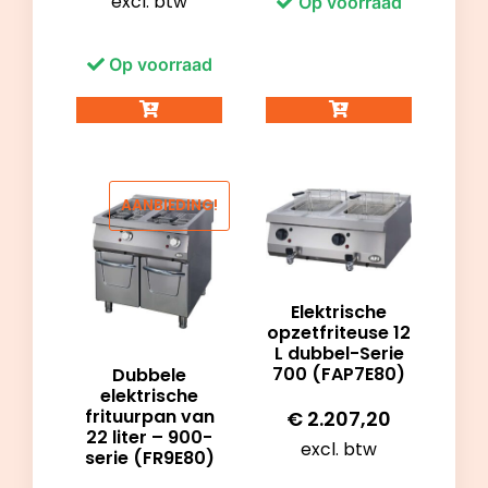
excl. btw
Op voorraad
Op voorraad
AANBIEDING!
Elektrische
opzetfriteuse 12
L dubbel-Serie
700 (FAP7E80)
Dubbele
elektrische
frituurpan van
€
2.207,20
22 liter – 900-
excl. btw
serie (FR9E80)