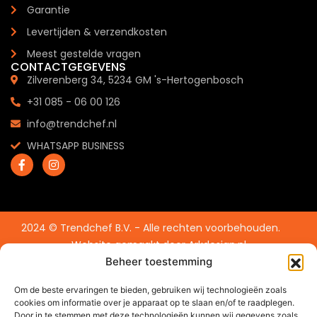
Garantie
Levertijden & verzendkosten
Meest gestelde vragen
CONTACTGEGEVENS
Zilverenberg 34, 5234 GM 's-Hertogenbosch
+31 085 - 06 00 126
info@trendchef.nl
WHATSAPP BUSINESS
2024 © Trendchef B.V. - Alle rechten voorbehouden.
Website gemaakt door
Arkdesign.nl
Beheer toestemming
Om de beste ervaringen te bieden, gebruiken wij technologieën zoals
cookies om informatie over je apparaat op te slaan en/of te raadplegen.
Door in te stemmen met deze technologieën kunnen wij gegevens zoals