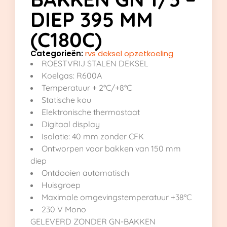
DIEP 395 MM
(C180C)
Categorieën:
rvs deksel opzetkoeling
ROESTVRIJ STALEN DEKSEL
Koelgas: R600A
Temperatuur + 2°C/+8°C
Statische kou
Elektronische thermostaat
Digitaal display
Isolatie: 40 mm zonder CFK
Ontworpen voor bakken van 150 mm
diep
Ontdooien automatisch
Huisgroep
Maximale omgevingstemperatuur +38°C
230 V Mono
GELEVERD ZONDER GN-BAKKEN