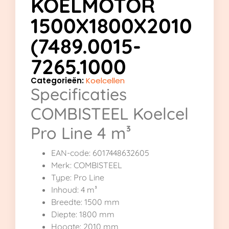
KOELMOTOR
1500X1800X2010
(7489.0015-
7265.1000
Categorieën:
Koelcellen
Specificaties
COMBISTEEL Koelcel
Pro Line 4 m³
EAN-code: 6017448632605
Merk: COMBISTEEL
Type: Pro Line
Inhoud: 4 m³
Breedte: 1500 mm
Diepte: 1800 mm
Hoogte: 2010 mm