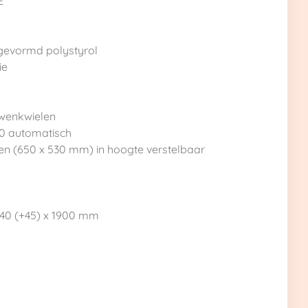
E
gevormd polystyrol
ie
wenkwielen
0 automatisch
en (650 x 530 mm) in hoogte verstelbaar
 740 (+45) x 1900 mm