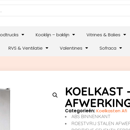
odtrucks
Kooklijn – baklijn
Vitrines & Balies
RVS & Ventilatie
Valentines
Sofraca
KOELKAST –
AFWERKING
Categorieën:
Koelkasten Afi
ABS BINNENKANT
ROESTVRIJ STALEN AFWE