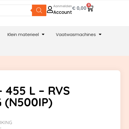
0
Aanmelden
€
0,00
Account
Klein materieel
Vaatwasmachines
 455 L – RVS
 (N500IP)
RKING