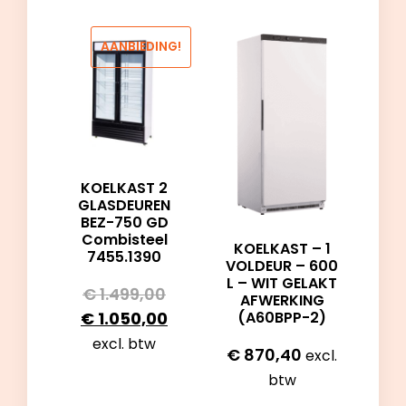
AANBIEDING!
KOELKAST 2
GLASDEUREN
BEZ-750 GD
Combisteel
KOELKAST – 1
7455.1390
VOLDEUR – 600
L – WIT GELAKT
€
1.499,00
AFWERKING
€
1.050,00
(A60BPP-2)
excl. btw
€
870,40
excl.
btw