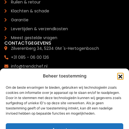
Ruilen & retour
Klachten & schade
Garantie
Levertijden & verzendkosten
Meest gestelde vragen
CONTACTGEGEVENS
Zilverenberg 34, 5234 GM 's-Hertogenbosch
+31 085 - 06 00 126
info@trendchef.nl
WHATSAPP BUSINESS
Beheer toestemming
Om de beste ervaringen te bieden, gebruiken wij technologieën zoals
cookies om informatie over je apparaat op te slaan en/of te raadplegen.
Door in te stemmen met deze technologieën kunnen wij gegevens zoals
surfgedrag of unieke ID's op deze site verwerken. Als je geen
2024 © Trendchef B.V. - Alle rechten voorbehouden.
toestemming geeft of uw toestemming intrekt, kan dit een nadelige
invloed hebben op bepaalde functies en mogelijkheden.
Website gemaakt door
Arkdesign.nl