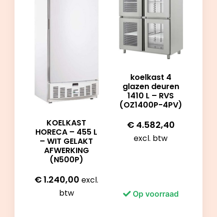
koelkast 4
glazen deuren
1410 L – RVS
(OZ1400P-4PV)
KOELKAST
€
4.582,40
HORECA – 455 L
excl. btw
– WIT GELAKT
AFWERKING
(N500P)
€
1.240,00
excl.
btw
Op voorraad