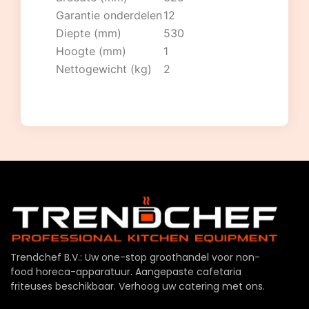
Garantie onderdelen
12
Diepte (mm)
530
Hoogte (mm)
1
Nettogewicht (kg)
2
Trendchef B.V.: Uw one-stop groothandel voor non-
food horeca-apparatuur. Aangepaste cafetaria
friteuses beschikbaar. Verhoog uw catering met ons.