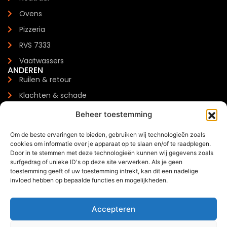
Ovens
Pizzeria
RVS 7333
Vaatwassers
ANDEREN
Ruilen & retour
Klachten & schade
Garantie
Beheer toestemming
Levertijden & verzendkosten
Om de beste ervaringen te bieden, gebruiken wij technologieën zoals
Meest gestelde vragen
cookies om informatie over je apparaat op te slaan en/of te raadplegen.
CONTACTGEGEVENS
Door in te stemmen met deze technologieën kunnen wij gegevens zoals
Zilverenberg 34, 5234 GM 's-Hertogenbosch
surfgedrag of unieke ID's op deze site verwerken. Als je geen
toestemming geeft of uw toestemming intrekt, kan dit een nadelige
+31 085 - 06 00 126
invloed hebben op bepaalde functies en mogelijkheden.
info@trendchef.nl
WHATSAPP BUSINESS
Accepteren