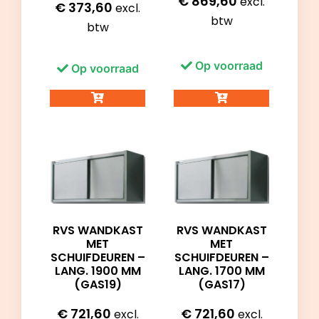
€
869,60
excl.
€
373,60
excl.
btw
btw
Op voorraad
Op voorraad
RVS WANDKAST
RVS WANDKAST
MET
MET
SCHUIFDEUREN –
SCHUIFDEUREN –
LANG. 1900 MM
LANG. 1700 MM
(GAS19)
(GAS17)
€
721,60
€
721,60
excl.
excl.