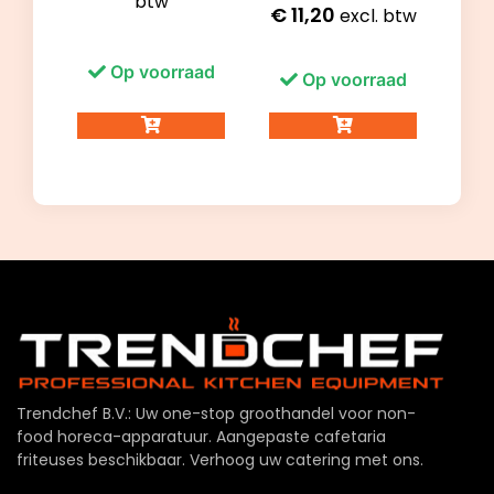
btw
€
11,20
excl. btw
Op voorraad
Op voorraad
Trendchef B.V.: Uw one-stop groothandel voor non-
food horeca-apparatuur. Aangepaste cafetaria
friteuses beschikbaar. Verhoog uw catering met ons.