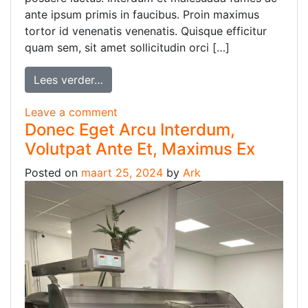
ante ipsum primis in faucibus. Proin maximus
tortor id venenatis venenatis. Quisque efficitur
quam sem, sit amet sollicitudin orci […]
Lees verder…
Leave a comment
Donec Eget Arcu Interdum,
Volutpat Ante Et, Maximus Ex
Posted on
maart 25, 2024
by
Ark