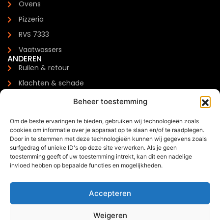
Ovens
Pizzeria
RVS 7333
Vaatwassers
ANDEREN
Ruilen & retour
Klachten & schade
Garantie
Beheer toestemming
Levertijden & verzendkosten
Om de beste ervaringen te bieden, gebruiken wij technologieën zoals
Meest gestelde vragen
cookies om informatie over je apparaat op te slaan en/of te raadplegen.
CONTACTGEGEVENS
Door in te stemmen met deze technologieën kunnen wij gegevens zoals
Zilverenberg 34, 5234 GM 's-Hertogenbosch
surfgedrag of unieke ID's op deze site verwerken. Als je geen
toestemming geeft of uw toestemming intrekt, kan dit een nadelige
+31 085 - 06 00 126
invloed hebben op bepaalde functies en mogelijkheden.
info@trendchef.nl
WHATSAPP BUSINESS
Accepteren
Weigeren