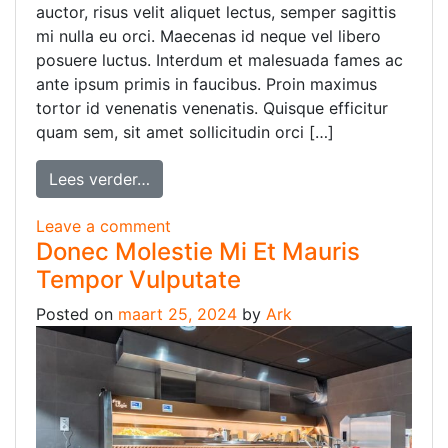
auctor, risus velit aliquet lectus, semper sagittis
mi nulla eu orci. Maecenas id neque vel libero
posuere luctus. Interdum et malesuada fames ac
ante ipsum primis in faucibus. Proin maximus
tortor id venenatis venenatis. Quisque efficitur
quam sem, sit amet sollicitudin orci […]
Lees verder…
Leave a comment
Donec Molestie Mi Et Mauris
Tempor Vulputate
Posted on
maart 25, 2024
by
Ark