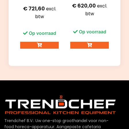
€
620,00
excl.
€
721,60
excl.
btw
btw
Op voorraad
Op voorraad
Trendchef B.V.: Uw one-stop groothandel voor non-
food horeca-apparatuur. Aangepaste cafetaria