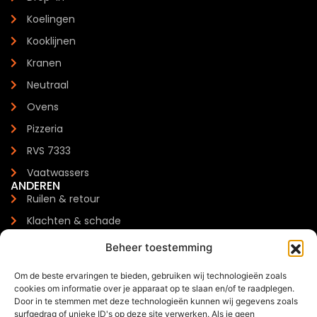
Koelingen
Kooklijnen
Kranen
Neutraal
Ovens
Pizzeria
RVS 7333
Vaatwassers
ANDEREN
Ruilen & retour
Klachten & schade
Garantie
Beheer toestemming
Levertijden & verzendkosten
Om de beste ervaringen te bieden, gebruiken wij technologieën zoals
Meest gestelde vragen
cookies om informatie over je apparaat op te slaan en/of te raadplegen.
CONTACTGEGEVENS
Door in te stemmen met deze technologieën kunnen wij gegevens zoals
Zilverenberg 34, 5234 GM 's-Hertogenbosch
surfgedrag of unieke ID's op deze site verwerken. Als je geen