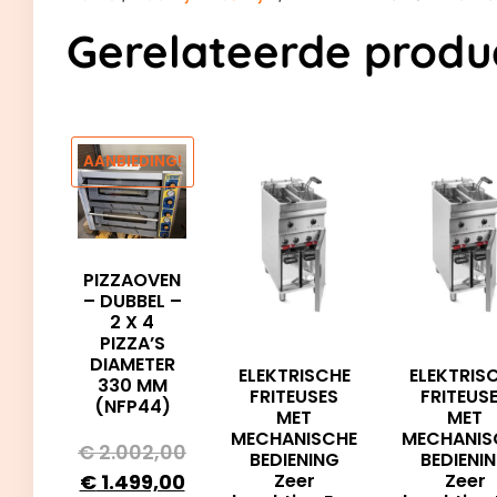
Gerelateerde produ
AANBIEDING!
PIZZAOVEN
– DUBBEL –
2 X 4
PIZZA’S
DIAMETER
ELEKTRISCHE
ELEKTRIS
330 MM
FRITEUSES
FRITEUS
(NFP44)
MET
MET
MECHANISCHE
MECHANIS
€
2.002,00
BEDIENING
BEDIENI
€
1.499,00
Zeer
Zeer