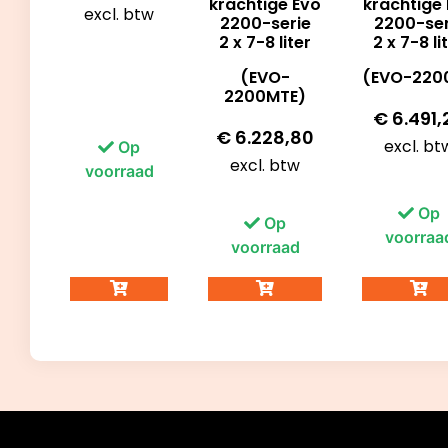
krachtige Evo
krachtige
excl. btw
2200-serie
2200-ser
2 x 7-8 liter
2 x 7-8 li
(EVO-
(EVO-220
2200MTE)
€
6.491,
€
6.228,80
excl. bt
Op
excl. btw
voorraad
Op
Op
voorraa
voorraad