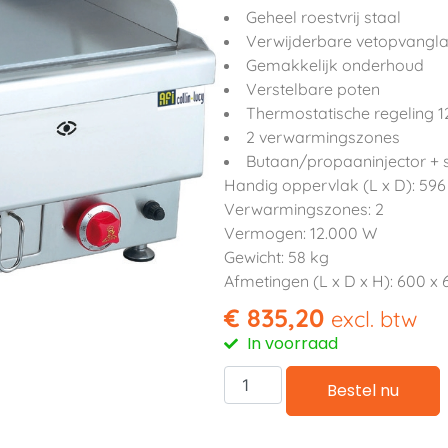
Geheel roestvrij staal
Verwijderbare vetopvangl
Gemakkelijk onderhoud
Verstelbare poten
Thermostatische regeling 1
2 verwarmingszones
Butaan/propaaninjector + 
Handig oppervlak (L x D): 59
Verwarmingszones: 2
Vermogen: 12.000 W
Gewicht: 58 kg
Afmetingen (L x D x H): 600 x
€
835,20
excl. btw
In voorraad
Bestel nu