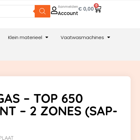
0
Aanmelden
€
0,00
Account
Klein materieel
Vaatwasmachines
AS – TOP 650
T – 2 ZONES (SAP-
PLAAT