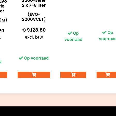
2200-serie
 Evo
2 x 7-8 liter
ie
ter
(EVO-
2200VCET)
0M)
€
9.128,80
20
Op
Op
excl. btw
w
voorraa
voorraad
Op voorraad
d