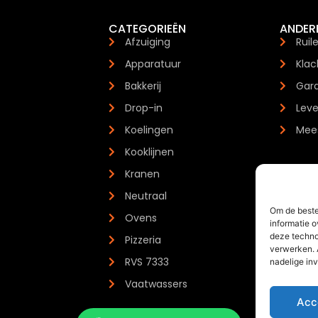
CATEGORIEËN
ANDER
Afzuiging
Ruil
Apparatuur
Klac
Bakkerij
Gara
Drop-in
Leve
Koelingen
Mees
Kooklijnen
Kranen
Neutraal
Om de beste
Ovens
informatie o
deze techno
Pizzeria
verwerken. 
RVS 7333
nadelige in
Vaatwassers
Acc