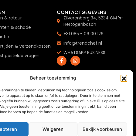
EN
CONTACTGEGEVENS
en & retour
Zilverenberg 34, 5234 GM 's-
Hertogenbosch
hten & schade
+31 085 - 06 00 126
ntie
info@trendchef.nl
rtijden & verzendkosten
WHATSAPP BUSINESS
t gestelde vragen
Beheer toestemming
 ervaringen te bieden, gebruiken wij technologieën zoals cookies om
ver je apparaat op te slaan en/of te raadplegen. Door in te stemmen met
logieën kunnen wij gegevens zoals surfgedrag of unieke ID's op deze site
Als je geen toestemming geeft of uw toestemming intrekt, kan dit een
vloed hebben op bepaalde functies en mogelijkheden.
epteren
Weigeren
Bekijk voorkeuren
0