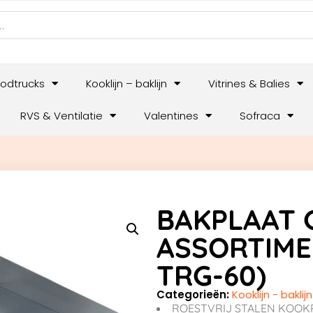
odtrucks
Kooklijn – baklijn
Vitrines & Balies
RVS & Ventilatie
Valentines
Sofraca
BAKPLAAT G
ASSORTIMEN
TRG-60)
Categorieën:
Kooklijn - baklijn
ROESTVRIJ STALEN KOOK