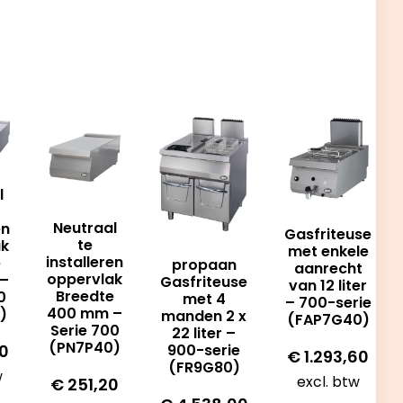
l
Neutraal
en
Gasfriteuse
te
ak
met enkele
installeren
e
propaan
aanrecht
oppervlak
–
Gasfriteuse
van 12 liter
Breedte
0
met 4
– 700-serie
400 mm –
)
manden 2 x
(FAP7G40)
Serie 700
22 liter –
(PN7P40)
0
900-serie
€
1.293,60
(FR9G80)
w
excl. btw
€
251,20