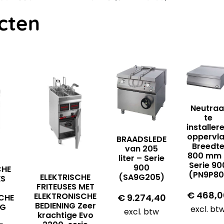
cten
Neutraa
te
installer
oppervl
BRAADSLEDE
Breedt
van 205
800 mm 
liter – Serie
Serie 90
900
CHE
(PN9P80
ELEKTRISCHE
(SA9G205)
ES
FRITEUSES MET
€
468,0
ELEKTRONISCHE
€
9.274,40
CHE
BEDIENING Zeer
NG
excl. bt
excl. btw
krachtige Evo