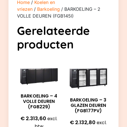
Home
/
Koelen en
vriezen
/
Barkoeling
/ BARKOELING – 2
VOLLE DEUREN (FGB145I)
Gerelateerde
producten
BARKOELING – 4
BARKOELING – 3
VOLLE DEUREN
GLAZEN DEUREN
(FGB229)
(FGB177PV)
€
2.313,60
excl.
€
2.132,80
excl.
btw