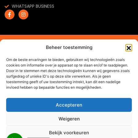
WHATSAPP BUSINESS
2024 © Trendchef B.V. - Alle rechten voorbehouden.
Beheer toestemming
Website gemaakt door
Arkdesign.nl
Om de beste ervaringen te bieden, gebruiken wij technologieën zoals
cookies om informatie over je apparaat op te slaan en/of te raadplegen.
Door in te stemmen met deze technologieën kunnen wij gegevens zoals
surfgedrag of unieke ID's op deze site verwerken. Als je geen
toestemming geeft of uw toestemming intrekt, kan dit een nadelige
invloed hebben op bepaalde functies en mogelijkheden.
Accepteren
Weigeren
Bekijk voorkeuren
0