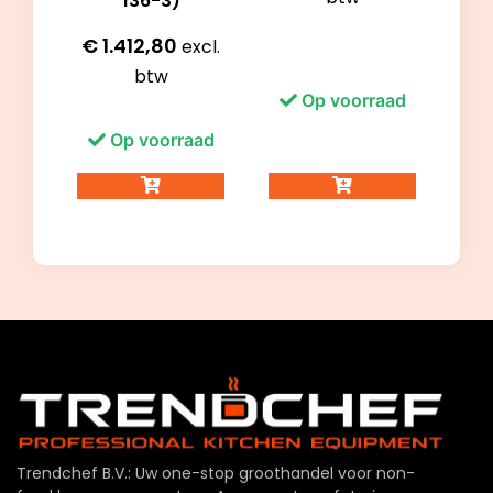
136-3)
€
1.412,80
excl.
btw
Op voorraad
Op voorraad
Trendchef B.V.: Uw one-stop groothandel voor non-