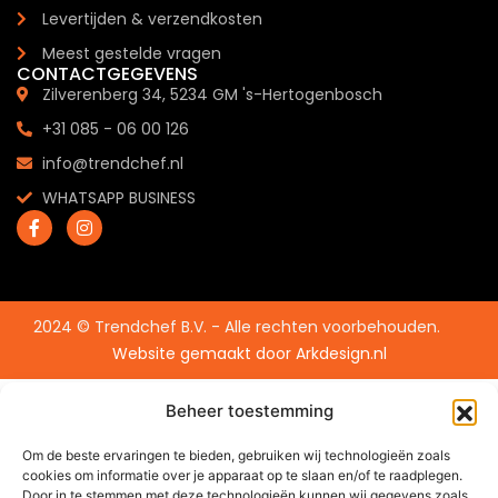
Levertijden & verzendkosten
Meest gestelde vragen
CONTACTGEGEVENS
Zilverenberg 34, 5234 GM 's-Hertogenbosch
+31 085 - 06 00 126
info@trendchef.nl
WHATSAPP BUSINESS
2024 © Trendchef B.V. - Alle rechten voorbehouden.
Website gemaakt door
Arkdesign.nl
Beheer toestemming
Om de beste ervaringen te bieden, gebruiken wij technologieën zoals
cookies om informatie over je apparaat op te slaan en/of te raadplegen.
Door in te stemmen met deze technologieën kunnen wij gegevens zoals