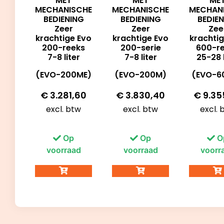
MET
MET
ME
MECHANISCHE
MECHANISCHE
MECHAN
BEDIENING
BEDIENING
BEDIE
Zeer
Zeer
Zee
krachtige Evo
krachtige Evo
krachtig
200-reeks
200-serie
600-r
7-8 liter
7-8 liter
25-28 l
(EVO-200ME)
(EVO-200M)
(EVO-6
€
3.281,60
€
3.830,40
€
9.35
excl. btw
excl. btw
excl. 
Op
Op
O
voorraad
voorraad
voorr