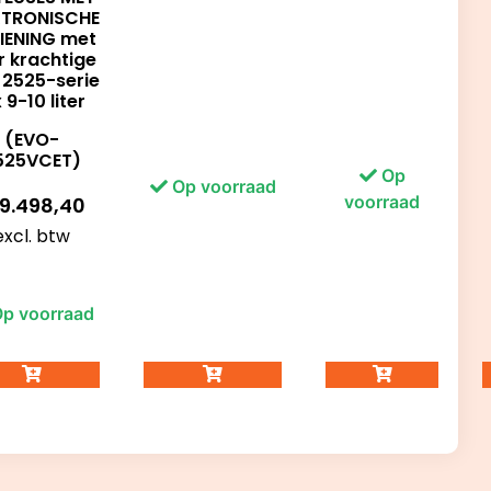
KTRONISCHE
IENING met
r krachtige
 2525-serie
x 9-10 liter
(EVO-
525VCET)
Op
Op voorraad
voorraad
9.498,40
excl. btw
p voorraad