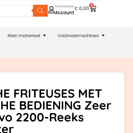
0
Aanmelden
€
0,00
Account
Klein materieel
Vaatwasmachines
HE FRITEUSES MET
HE BEDIENING Zeer
Evo 2200-Reeks
ter