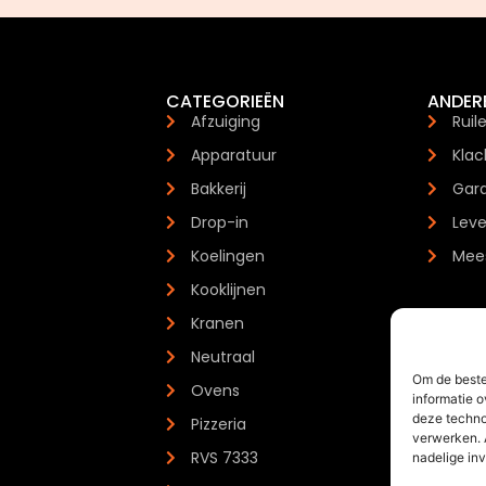
CATEGORIEËN
ANDER
Afzuiging
Ruil
Apparatuur
Klac
Bakkerij
Gara
Drop-in
Leve
Koelingen
Mees
Kooklijnen
Kranen
Neutraal
Om de beste
Ovens
informatie o
deze techno
Pizzeria
verwerken. 
RVS 7333
nadelige in