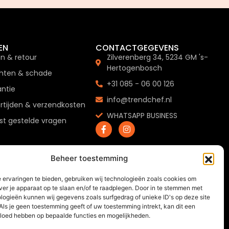
EN
CONTACTGEGEVENS
en & retour
Zilverenberg 34, 5234 GM 's-
Hertogenbosch
hten & schade
+31 085 - 06 00 126
ntie
info@trendchef.nl
rtijden & verzendkosten
WHATSAPP BUSINESS
t gestelde vragen
Beheer toestemming
 ervaringen te bieden, gebruiken wij technologieën zoals cookies om
ver je apparaat op te slaan en/of te raadplegen. Door in te stemmen met
logieën kunnen wij gegevens zoals surfgedrag of unieke ID's op deze site
Als je geen toestemming geeft of uw toestemming intrekt, kan dit een
vloed hebben op bepaalde functies en mogelijkheden.