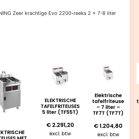
 Zeer krachtige Evo 2200-reeks 2 x 7-8 liter
Elektrische
ELEKTRISCHE
tafelfriteuse
t
TAFELFRITEUSES
– 7 liter –
5 liter (TF55T)
TF7T (TF7T)
€
2.291,20
€
1.204,80
EKTRISCHE
excl. btw
excl. btw
TEUSES MET