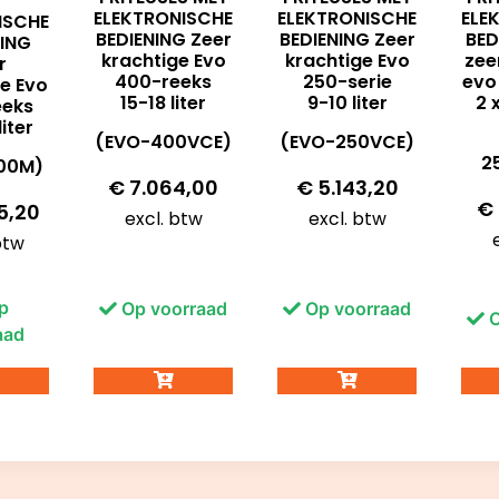
T
ELEKTRONISCHE
ELEKTRONISCHE
ELE
ISCHE
BEDIENING Zeer
BEDIENING Zeer
BED
NING
krachtige Evo
krachtige Evo
zee
r
400-reeks
250-serie
evo
e Evo
15-18 liter
9-10 liter
2 
eeks
iter
(EVO-400VCE)
(EVO-250VCE)
2
00M)
€
7.064,00
€
5.143,20
€
5,20
excl. btw
excl. btw
btw
p
Op voorraad
Op voorraad
O
aad