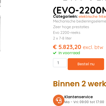
(EVO-2200
Categorieën:
elektrische fri
Mechanische bedieningseleme
Zeer hoge prestaties
Evo 2200-reeks
2 x 7-8 liter
€
5.823,20
excl. btw
In voorraad
Bestel nu
Binnen 2 wer
Klantenservice
Ma - Vri: 09:00 tot 17:00