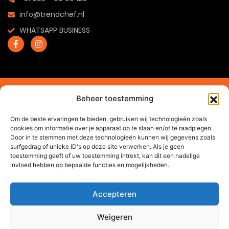
info@trendchef.nl
WHATSAPP BUSINESS
2024 © Trendchef B.V. - Alle rechten voorbehouden.
Beheer toestemming
Website gemaakt door
Arkdesign.nl
Om de beste ervaringen te bieden, gebruiken wij technologieën zoals
cookies om informatie over je apparaat op te slaan en/of te raadplegen.
Door in te stemmen met deze technologieën kunnen wij gegevens zoals
surfgedrag of unieke ID's op deze site verwerken. Als je geen
toestemming geeft of uw toestemming intrekt, kan dit een nadelige
invloed hebben op bepaalde functies en mogelijkheden.
Accepteren
Weigeren