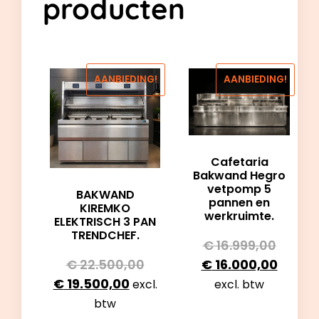
producten
AANBIEDING!
AANBIEDING!
Cafetaria
Bakwand Hegro
vetpomp 5
BAKWAND
pannen en
KIREMKO
werkruimte.
ELEKTRISCH 3 PAN
TRENDCHEF.
€
16.999,00
€
22.500,00
€
16.000,00
€
19.500,00
excl.
excl. btw
btw