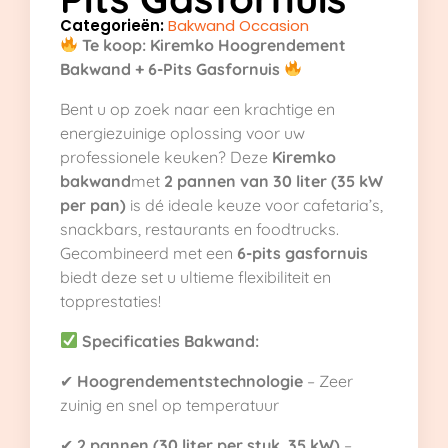
Categorieën:
Bakwand Occasion
Te koop: Kiremko Hoogrendement
Bakwand + 6-Pits Gasfornuis
Bent u op zoek naar een krachtige en
energiezuinige oplossing voor uw
professionele keuken? Deze
Kiremko
bakwand
met
2 pannen van 30 liter (35 kW
per pan)
is dé ideale keuze voor cafetaria’s,
snackbars, restaurants en foodtrucks.
Gecombineerd met een
6-pits gasfornuis
biedt deze set u ultieme flexibiliteit en
topprestaties!
Specificaties Bakwand:
✔
Hoogrendementstechnologie
– Zeer
zuinig en snel op temperatuur
✔
2 pannen (30 liter per stuk, 35 kW)
–