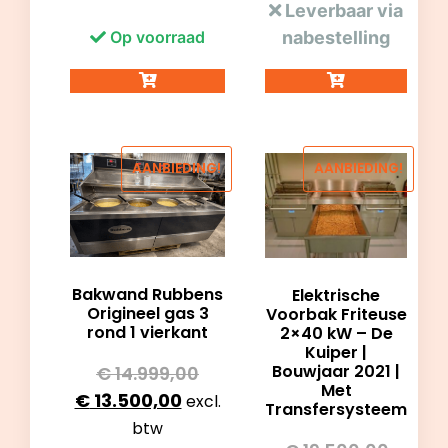
Leverbaar via
nabestelling
Op voorraad
AANBIEDING!
AANBIEDING!
Bakwand Rubbens
Elektrische
Origineel gas 3
Voorbak Friteuse
rond 1 vierkant
2×40 kW – De
Kuiper |
Bouwjaar 2021 |
€
14.999,00
Met
€
13.500,00
excl.
Transfersysteem
btw