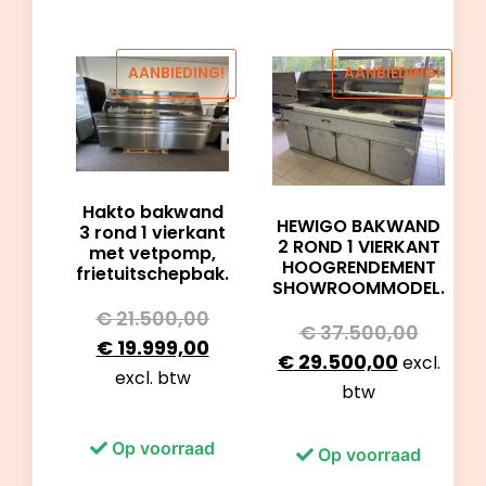
AANBIEDING!
AANBIEDING!
Hakto bakwand
HEWIGO BAKWAND
3 rond 1 vierkant
2 ROND 1 VIERKANT
met vetpomp,
HOOGRENDEMENT
frietuitschepbak.
SHOWROOMMODEL.
€
21.500,00
€
37.500,00
€
19.999,00
€
29.500,00
excl.
excl. btw
btw
Op voorraad
Op voorraad