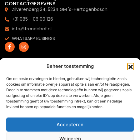
CONTACTGEGEVENS
Zilverenberg 34, 5234 GM 's-Hertogenbosch
+31 085 - 06 00 126
info@trendchef.nl
WHATSAPP BUSINESS
Beheer toestemming
2024 © Trendchef B.V. - Alle rechten voorbehouden.
Om de beste ervaringen te bieden, gebruiken wij technologieën zoals
Website gemaakt door
Arkdesign.nl
cookies om informatie over je apparaat op te slaan en/of te raadplegen.
Door in te stemmen met deze technologieën kunnen wij gegevens zoals
surfgedrag of unieke ID's op deze site verwerken. Als je geen
toestemming geeft of uw toestemming intrekt, kan dit een nadelige
invloed hebben op bepaalde functies en mogelijkheden.
Accepteren
Weigeren