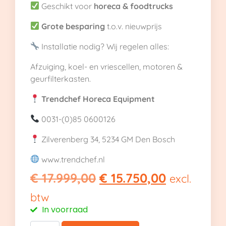
Geschikt voor
horeca & foodtrucks
Grote besparing
t.o.v. nieuwprijs
Installatie nodig? Wij regelen alles:
Afzuiging, koel- en vriescellen, motoren &
geurfilterkasten.
Trendchef Horeca Equipment
0031-(0)85 0600126
Zilverenberg 34, 5234 GM Den Bosch
www.trendchef.nl
€
17.999,00
€
15.750,00
excl.
btw
In voorraad