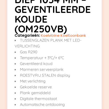
GEVENTILEERDE
KOUDE
(OM250VB)
Categorieën:
Koelvitrine Koeltoonbank
TUSSENGLAZEN PLANK MET LED-
VERLICHTING
Gas R290
Temperatuur + 3°C/+ 6°C
Geventileerd koud
Marmeren serveerplank
ROESTVRIJ STALEN display
Met verlichting
Gekoelde reserve
Plank gemiddeld
Digitale thermostaat
Automatische ontdooiing