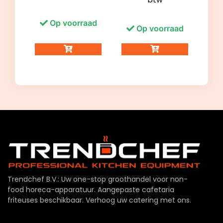
Op voorraad
Op voorraad
Trendchef B.V.: Uw one-stop groothandel voor non-
food horeca-apparatuur. Aangepaste cafetaria
friteuses beschikbaar. Verhoog uw catering met ons.