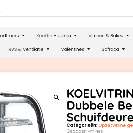
odtrucks
Kooklijn – baklijn
Vitrines & Balies
RVS & Ventilatie
Valentines
Sofraca
KOELVITRI
Dubbele Be
Schuifdeure
Categorieën:
Opzetvitrine g
Gebogen vitrines