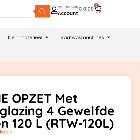
0
Aanmelden
€
0,00
Account
Klein materieel
Vaatwasmachines
NE OPZET Met
glazing 4 Gewelfde
n 120 L (RTW-120L)
ekoeld