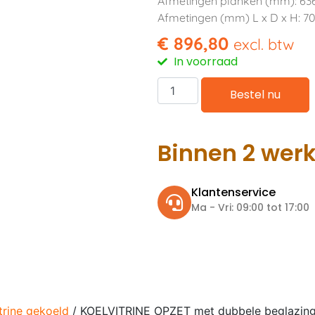
Afmetingen planken (mm): 636 
Afmetingen (mm) L x D x H: 70
€
896,80
excl. btw
In voorraad
Bestel nu
Binnen 2 wer
Klantenservice
Ma - Vri: 09:00 tot 17:00
trine gekoeld
/ KOELVITRINE OPZET met dubbele beglazing