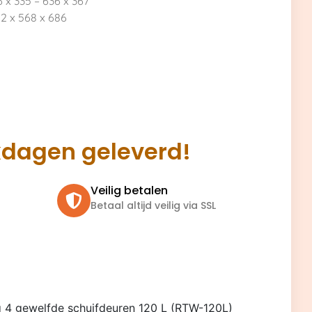
x 335 – 636 x 367
2 x 568 x 686
kdagen geleverd!
Veilig betalen
Betaal altijd veilig via SSL
 4 gewelfde schuifdeuren 120 L (RTW-120L)