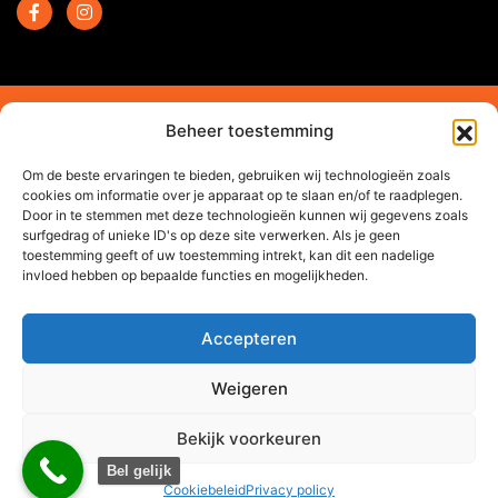
2024 © Trendchef B.V. - Alle rechten voorbehouden.
Beheer toestemming
Website gemaakt door
Arkdesign.nl
Om de beste ervaringen te bieden, gebruiken wij technologieën zoals
cookies om informatie over je apparaat op te slaan en/of te raadplegen.
Door in te stemmen met deze technologieën kunnen wij gegevens zoals
surfgedrag of unieke ID's op deze site verwerken. Als je geen
toestemming geeft of uw toestemming intrekt, kan dit een nadelige
invloed hebben op bepaalde functies en mogelijkheden.
Accepteren
Weigeren
Bekijk voorkeuren
0
Bel gelijk
Offerte via WhatsApp
Cookiebeleid
Privacy policy