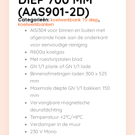
(AAS901-2D)
Categorieën:
koelwerkbank 70 diep
,
koelwerkbanken
AISI304 voor binnen en buiten met
afgeronde hoek aan de onderkant
voor eenvoudige reiniging
R600a koelgas
Met roestvrijstalen blad
GN 1/1 plank of GN 1/1 lade
Binnenafmetingen laden 300 x 525
mm
Maximale diepte GN 1/1 bakken: 150
mm
Vervangbare magnetische
deurafdichting
Temperatuur +2°C/+8°C
Verdamper in de muur
230 V Mono