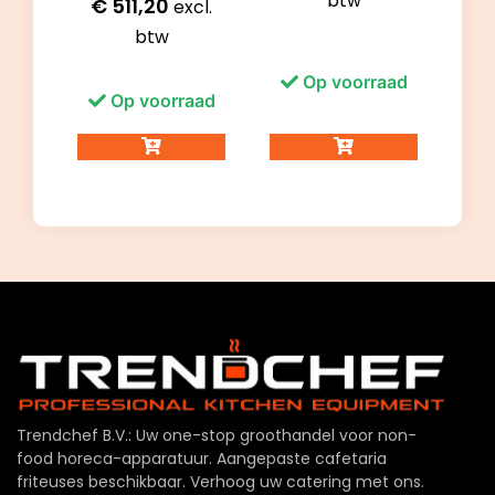
btw
€
511,20
excl.
btw
Op voorraad
Op voorraad
Trendchef B.V.: Uw one-stop groothandel voor non-
food horeca-apparatuur. Aangepaste cafetaria
friteuses beschikbaar. Verhoog uw catering met ons.