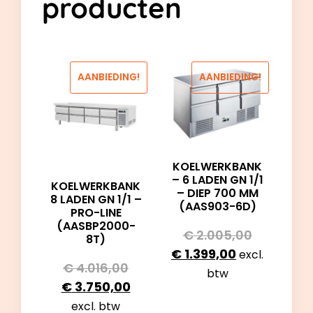
producten
AANBIEDING!
AANBIEDING!
KOELWERKBANK
– 6 LADEN GN 1/1
KOELWERKBANK
– DIEP 700 MM
8 LADEN GN 1/1 –
(AAS903-6D)
PRO-LINE
(AASBP2000-
€
2.005,00
8T)
€
1.399,00
excl.
€
4.016,00
btw
€
3.750,00
excl. btw