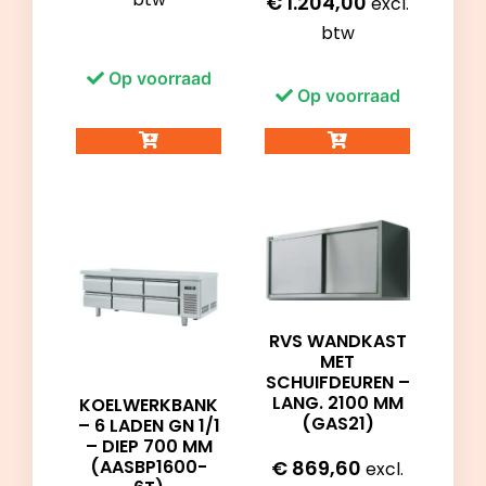
€
1.204,00
excl.
btw
Op voorraad
Op voorraad
RVS WANDKAST
MET
SCHUIFDEUREN –
LANG. 2100 MM
KOELWERKBANK
(GAS21)
– 6 LADEN GN 1/1
– DIEP 700 MM
(AASBP1600-
€
869,60
excl.