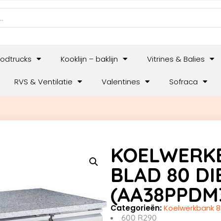
odtrucks
Kooklijn – baklijn
Vitrines & Balies
RVS & Ventilatie
Valentines
Sofraca
KOELWERK
BLAD 80 DI
(AA38PPDM
Categorieën:
Koelwerkbank 8
600 R290