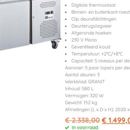
Digitale thermostaat
Binnen- en buitenkant roes
Clip deurafdichtingen
Deurterugslagveer
Afgeronde hoeken
230 V Mono
Geventileerd koud
Temperatuur: +2°C/+8°C
Capaciteit: 5 niveaus per 
Aanvoer: 5 paar lopers per de
Aantal deuren: 3
Werkblad: GRANIT
Inhoud: 580 L
Vermogen: 320 W
Gewicht: 152 kg
Afmetingen (L x D x H): 2020
€
2.338,00
€
1.499,
In voorraad