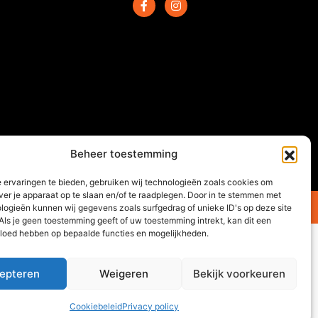
Beheer toestemming
 ervaringen te bieden, gebruiken wij technologieën zoals cookies om
ver je apparaat op te slaan en/of te raadplegen. Door in te stemmen met
Website gemaakt door
Arkdesign.nl
logieën kunnen wij gegevens zoals surfgedrag of unieke ID's op deze site
Als je geen toestemming geeft of uw toestemming intrekt, kan dit een
vloed hebben op bepaalde functies en mogelijkheden.
epteren
Weigeren
Bekijk voorkeuren
0
Cookiebeleid
Privacy policy