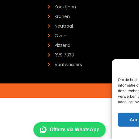
Kooklijnen
Kranen
Neutraal
Ovens
Pizzeria
RVS 7333
Vaatwassers
Om de beste
informatie o
deze techno
verwerken. 
nadelige in
Acc
Offerte via WhatsApp