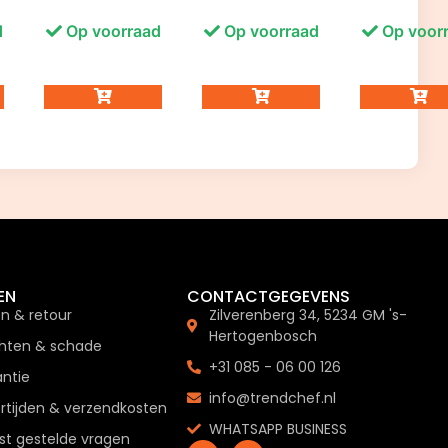
d
Op voorraad
Op voorraad
Op voor
EN
CONTACTGEGEVENS
en & retour
Zilverenberg 34, 5234 GM 's-
Hertogenbosch
hten & schade
+31 085 - 06 00 126
ntie
info@trendchef.nl
rtijden & verzendkosten
WHATSAPP BUSINESS
t gestelde vragen