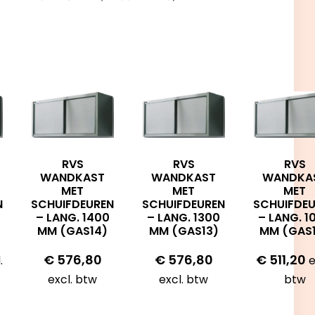
RVS
RVS
RVS
WANDKAST
WANDKAST
WANDKA
MET
MET
MET
N
SCHUIFDEUREN
SCHUIFDEUREN
SCHUIFDE
– LANG. 1400
– LANG. 1300
– LANG. 1
MM (GAS14)
MM (GAS13)
MM (GAS
€
576,80
€
576,80
€
511,20
.
e
excl. btw
excl. btw
btw