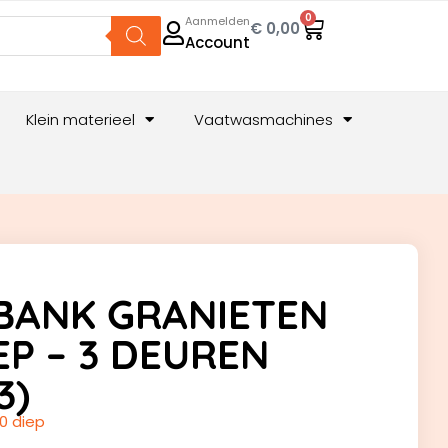
0
Aanmelden
€
0,00
Account
Klein materieel
Vaatwasmachines
BANK GRANIETEN
EP – 3 DEUREN
3)
0 diep