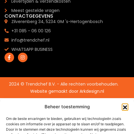
Levertijden & verzendkosten
Meest gestelde vragen
CONTACTGEGEVENS
Zilverenberg 34, 5234 GM 's-Hertogenbosch
+31 085 - 06 00 126
info@trendchef.nl
WHATSAPP BUSINESS
2024 © Trendchef B.V. - Alle rechten voorbehouden.
Website gemaakt door
Arkdesign.nl
Beheer toestemming
Om de beste ervaringen te bieden, gebruiken wij technologieën zoals
cookies om informatie over je apparaat op te slaan en/of te raadplegen.
Door in te stemmen met deze technologieën kunnen wij gegevens zoals