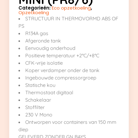
Categorieën:
Eco opzetkoeling
,
Opzetkoeling
STRUCTUUR IN THERMOVORMD ABS OF
PS
R134A gas
Afgeronde tank
Eenvoudig onderhoud
Positieve temperatuur +2°C/+8°C
CFK-vrije isolatie
Koper verdamper onder de tank
Ingebouwde compressorgroep
Statische kou
Thermostaat digitaal
Schakelaar
Stoffilter
230 V Mono
Ontworpen voor containers van 150 mm
diep
GELEVERD ZONDER GN BAYS