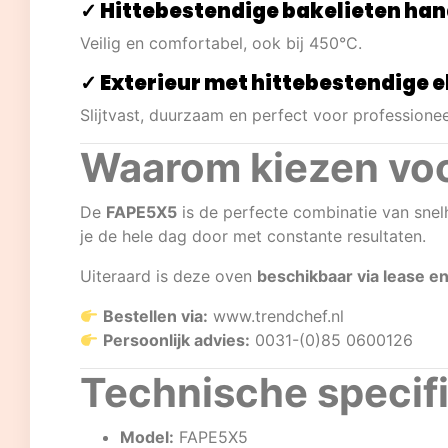
✓ Hittebestendige bakelieten ha
Veilig en comfortabel, ook bij 450°C.
✓ Exterieur met hittebestendige 
Slijtvast, duurzaam en perfect voor professionee
Waarom kiezen vo
De
FAPE5X5
is de perfecte combinatie van snel
je de hele dag door met constante resultaten.
Uiteraard is deze oven
beschikbaar via lease en
Bestellen via:
www.trendchef.nl
Persoonlijk advies:
0031-(0)85 0600126
Technische specif
Model:
FAPE5X5