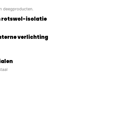
en deegproducten.
rotswol-isolatie
nterne verlichting
ialen
staal