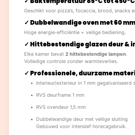
✓ Baktemperatuur 85°C tot 450°C
Geschikt voor pizza’s, focaccia, brood, snacks 
✓ Dubbelwandige oven met 60 mm 
Hoge energie-efficiëntie + veilige bediening.
✓ Hittebestendige glazen deur & i
Elke kamer bevat
2 hittebestendige lampen
.
Volledige controle zonder warmteverlies.
✓ Professionele, duurzame mater
Interieur/exterieur in 1 mm gegalvaniseerd 
RVS deurframe 1 mm
RVS ovendeur 1,5 mm
Dubbelwandige deur met veilige sluiting
Gebouwd voor intensief horecagebruik.