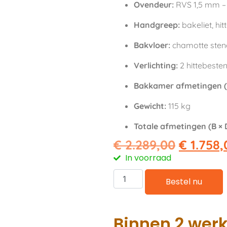
Ovendeur:
RVS 1,5 mm –
Handgreep:
bakeliet, hi
Bakvloer:
chamotte sten
Verlichting:
2 hittebeste
Bakkamer afmetingen (B
Gewicht:
115 kg
Totale afmetingen (B × D
€
2.289,00
€
1.758,
In voorraad
Bestel nu
Binnen 2 wer