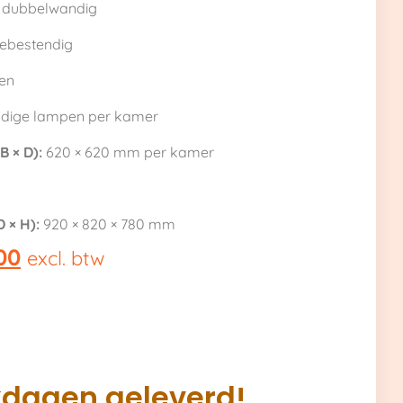
 dubbelwandig
ttebestendig
en
ndige lampen per kamer
 × D):
620 × 620 mm per kamer
 × H):
920 × 820 × 780 mm
00
excl. btw
kdagen geleverd!