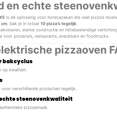
id en echte steenovenkw
5X5
is dé oplossing voor horecazaken die veel pizza’s moete
5 cm
, bak je in totaal
10 pizza’s tegelijk
.
akvloeren, sterke constructie en hittebestendige verlichti
l voor pizzeria’s, restaurants, snackbars en foodtrucks.
elektrische pizzaoven
er bakcyclus
 op kwaliteit.
s
 voor verschillende producten tegelijk.
echte steenovenkwaliteit
authentieke pizzasmaak.