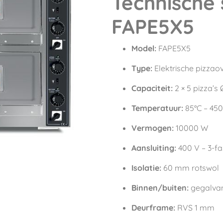
Technische 
FAPE5X5
Model:
FAPE5X5
Type:
Elektrische pizzao
Capaciteit:
2 × 5 pizza’s 
Temperatuur:
85°C – 450
Vermogen:
10000 W
Aansluiting:
400 V – 3-f
Isolatie:
60 mm rotswol
Binnen/buiten:
gegalvan
Deurframe:
RVS 1 mm