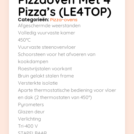
Pizza’s (LE4TOP)
Categorieën:
Pizza-ovens
Afgeschermde weerstanden
Volledig vuurvaste kamer
450°C
Vuurvaste steenovenvloer
Schoorsteen voor het afvoeren van
kookdampen
Roestvrijstalen voorkant
Bruin gelakt stalen frame
Versterkte isolatie
Aparte thermostatische bediening voor vloer
en dak (2 thermostaten van 450°)
Pyrometers
Glazen deur
Verlichting
Tri-400 V
STAPELBAAR