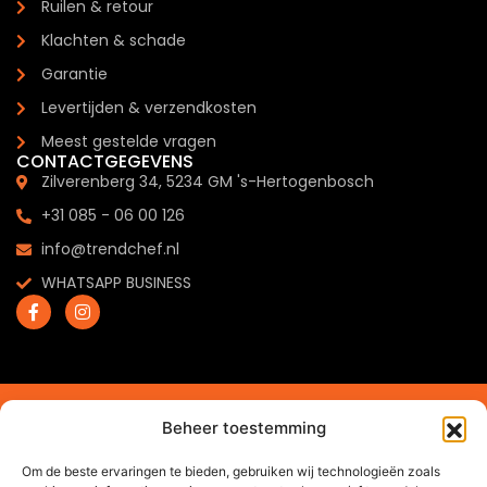
Ruilen & retour
Klachten & schade
Garantie
Levertijden & verzendkosten
Meest gestelde vragen
CONTACTGEGEVENS
Zilverenberg 34, 5234 GM 's-Hertogenbosch
+31 085 - 06 00 126
info@trendchef.nl
WHATSAPP BUSINESS
2024 © Trendchef B.V. - Alle rechten voorbehouden.
Beheer toestemming
Website gemaakt door
Arkdesign.nl
Om de beste ervaringen te bieden, gebruiken wij technologieën zoals