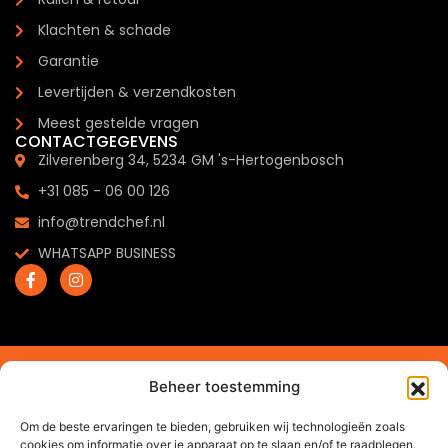
Klachten & schade
Garantie
Levertijden & verzendkosten
Meest gestelde vragen
CONTACTGEGEVENS
Zilverenberg 34, 5234 GM 's-Hertogenbosch
+31 085 - 06 00 126
info@trendchef.nl
WHATSAPP BUSINESS
2024 © Trendchef B.V. - Alle rechten voorbehouden.
Beheer toestemming
Website gemaakt door
Arkdesign.nl
Om de beste ervaringen te bieden, gebruiken wij technologieën zoals
cookies om informatie over je apparaat op te slaan en/of te raadplegen.