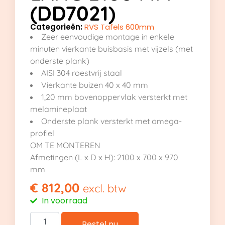
(DD7021)
Categorieën:
RVS Tafels 600mm
Zeer eenvoudige montage in enkele
minuten vierkante buisbasis met vijzels (met
onderste plank)
AISI 304 roestvrij staal
Vierkante buizen 40 x 40 mm
1,20 mm bovenoppervlak versterkt met
melamineplaat
Onderste plank versterkt met omega-
profiel
OM TE MONTEREN
Afmetingen (L x D x H): 2100 x 700 x 970
mm
€
812,00
excl. btw
In voorraad
Bestel nu