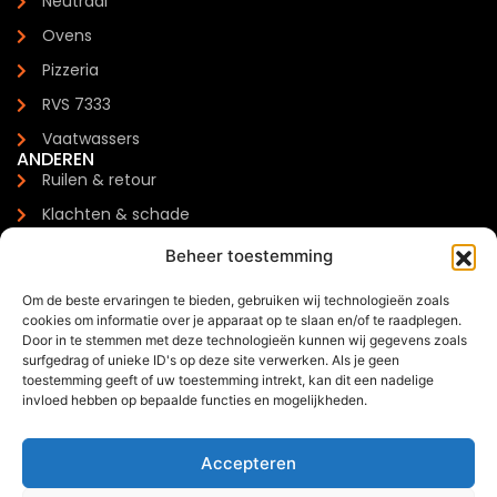
Neutraal
Ovens
Pizzeria
RVS 7333
Vaatwassers
ANDEREN
Ruilen & retour
Klachten & schade
Garantie
Beheer toestemming
Levertijden & verzendkosten
Om de beste ervaringen te bieden, gebruiken wij technologieën zoals
Meest gestelde vragen
cookies om informatie over je apparaat op te slaan en/of te raadplegen.
CONTACTGEGEVENS
Door in te stemmen met deze technologieën kunnen wij gegevens zoals
Zilverenberg 34, 5234 GM 's-Hertogenbosch
surfgedrag of unieke ID's op deze site verwerken. Als je geen
toestemming geeft of uw toestemming intrekt, kan dit een nadelige
+31 085 - 06 00 126
invloed hebben op bepaalde functies en mogelijkheden.
info@trendchef.nl
WHATSAPP BUSINESS
Accepteren