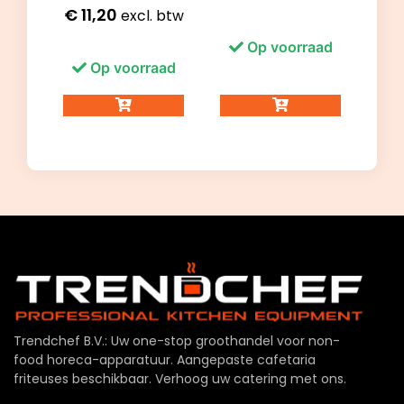
€
11,20
excl. btw
Op voorraad
Op voorraad
Trendchef B.V.: Uw one-stop groothandel voor non-
food horeca-apparatuur. Aangepaste cafetaria
friteuses beschikbaar. Verhoog uw catering met ons.