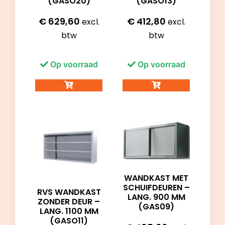
(GASO20)
(GASO13)
€
629,60
€
412,80
excl.
excl.
btw
btw
Op voorraad
Op voorraad
WANDKAST MET
SCHUIFDEUREN –
RVS WANDKAST
LANG. 900 MM
ZONDER DEUR –
(GAS09)
LANG. 1100 MM
(GASO11)