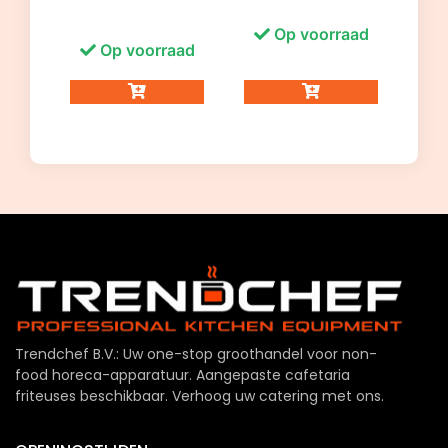
Op voorraad
Op voorraad
Trendchef B.V.: Uw one-stop groothandel voor non-
food horeca-apparatuur. Aangepaste cafetaria
friteuses beschikbaar. Verhoog uw catering met ons.