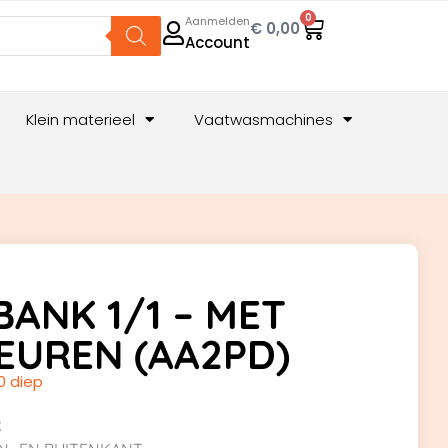
0
Aanmelden
€
0,00
Account
Klein materieel
Vaatwasmachines
ANK 1/1 – MET
EUREN (AA2PD)
0 diep
R