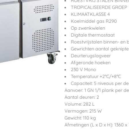
ROESTVRIJ STALEN BINNE
TROPICALISEERDE GROEP
KLIMAATKLASSE 4
Koelmiddel gas R290
Op zwenkwielen
Digitale thermostaat
Roestvrijstalen binnen- en
Gewrichten aantal geknipt
Deurterugslagveer
Afgeronde hoeken
230 V Mono
Temperatuur +2°C/+8°C
Capaciteit: 5 niveaus per 
Aanvoer: 1 GN 1/1 plank per d
Aantal deuren: 2
Volume: 282 L
Vermogen: 215 W
Gewicht: 110 kg
Afmetingen (L x D x H): 1360 