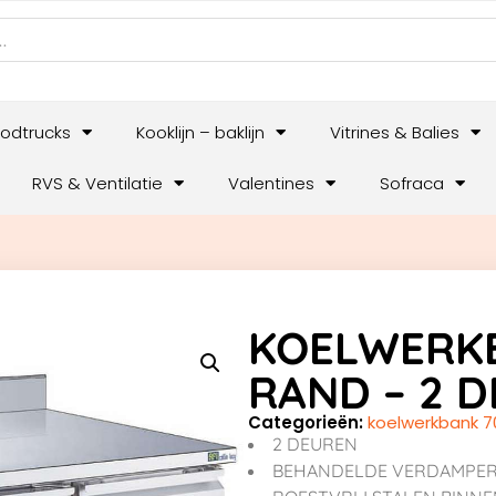
odtrucks
Kooklijn – baklijn
Vitrines & Balies
RVS & Ventilatie
Valentines
Sofraca
KOELWERKB
RAND – 2 D
Categorieën:
koelwerkbank 7
2 DEUREN
BEHANDELDE VERDAMPE