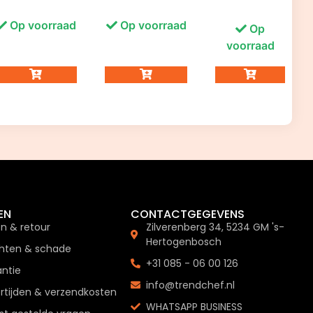
Op voorraad
Op voorraad
Op
voorraad
EN
CONTACTGEGEVENS
en & retour
Zilverenberg 34, 5234 GM 's-
Hertogenbosch
hten & schade
+31 085 - 06 00 126
ntie
info@trendchef.nl
rtijden & verzendkosten
WHATSAPP BUSINESS