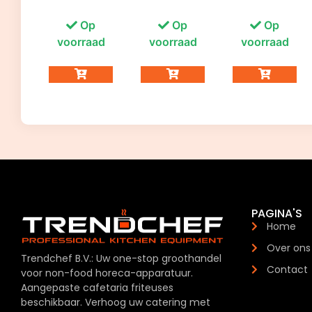
Op
Op
Op
voorraad
voorraad
voorraad
PAGINA'S
Home
Over ons
Trendchef B.V.: Uw one-stop groothandel
Contact
voor non-food horeca-apparatuur.
Aangepaste cafetaria friteuses
beschikbaar. Verhoog uw catering met