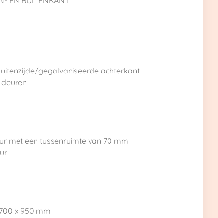
N- EN BUITENKANT
 buitenzijde/gegalvaniseerde achterkant
e deuren
deur met een tussenruimte van 70 mm
eur
x 700 x 950 mm