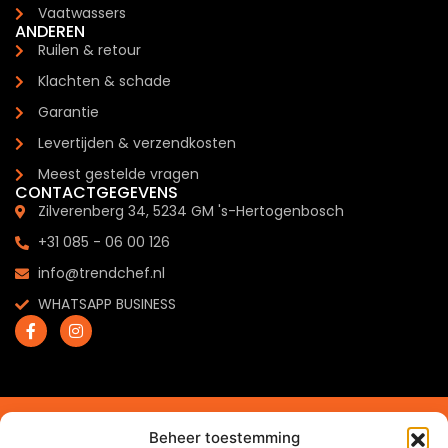
Vaatwassers
ANDEREN
Ruilen & retour
Klachten & schade
Garantie
Levertijden & verzendkosten
Meest gestelde vragen
CONTACTGEGEVENS
Zilverenberg 34, 5234 GM 's-Hertogenbosch
+31 085 - 06 00 126
info@trendchef.nl
WHATSAPP BUSINESS
2024 © Trendchef B.V. - Alle rechten voorbehouden.
Beheer toestemming
Website gemaakt door
Arkdesign.nl