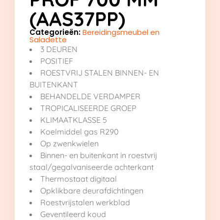
(AAS37PP)
Categorieën:
Bereidingsmeubel en
Saladette
3 DEUREN
POSITIEF
ROESTVRIJ STALEN BINNEN- EN
BUITENKANT
BEHANDELDE VERDAMPER
TROPICALISEERDE GROEP
KLIMAATKLASSE 5
Koelmiddel gas R290
Op zwenkwielen
Binnen- en buitenkant in roestvrij
staal/gegalvaniseerde achterkant
Thermostaat digitaal
Opklikbare deurafdichtingen
Roestvrijstalen werkblad
Geventileerd koud