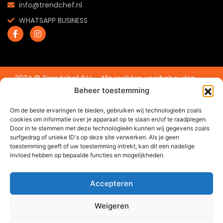
info@trendchef.nl
WHATSAPP BUSINESS
2024 © Trendchef B.V. - Alle rechten voorbehouden.
Website gemaakt door
Arkdesign.nl
Beheer toestemming
Om de beste ervaringen te bieden, gebruiken wij technologieën zoals
cookies om informatie over je apparaat op te slaan en/of te raadplegen.
Door in te stemmen met deze technologieën kunnen wij gegevens zoals
surfgedrag of unieke ID's op deze site verwerken. Als je geen
toestemming geeft of uw toestemming intrekt, kan dit een nadelige
invloed hebben op bepaalde functies en mogelijkheden.
Accepteren
Weigeren