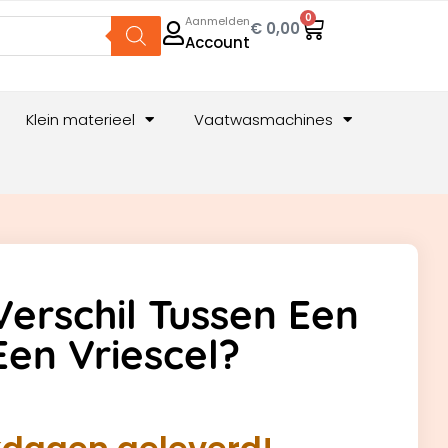
0
Aanmelden
€
0,00
Account
Klein materieel
Vaatwasmachines
Verschil Tussen Een
Een Vriescel?