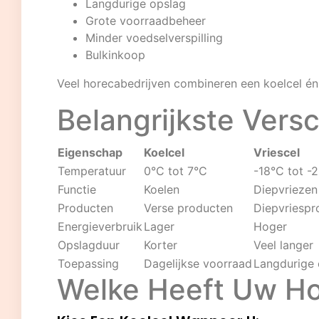
Langdurige opslag
Grote voorraadbeheer
Minder voedselverspilling
Bulkinkoop
Veel horecabedrijven combineren een koelcel én 
Belangrijkste Versc
Eigenschap
Koelcel
Vriescel
Temperatuur
0°C tot 7°C
-18°C tot -
Functie
Koelen
Diepvriezen
Producten
Verse producten
Diepvriespr
Energieverbruik
Lager
Hoger
Opslagduur
Korter
Veel langer
Toepassing
Dagelijkse voorraad
Langdurige 
Welke Heeft Uw H