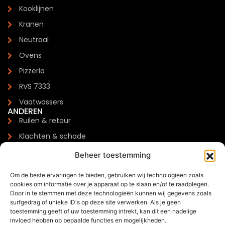
Kooklijnen
Kranen
Neutraal
Ovens
Pizzeria
RVS 7333
Vaatwassers
ANDEREN
Ruilen & retour
Klachten & schade
Garantie
Beheer toestemming
Levertijden & verzendkosten
Om de beste ervaringen te bieden, gebruiken wij technologieën zoals
Meest gestelde vragen
cookies om informatie over je apparaat op te slaan en/of te raadplegen.
CONTACTGEGEVENS
Door in te stemmen met deze technologieën kunnen wij gegevens zoals
Zilverenberg 34, 5234 GM 's-Hertogenbosch
surfgedrag of unieke ID's op deze site verwerken. Als je geen
toestemming geeft of uw toestemming intrekt, kan dit een nadelige
+31 085 - 06 00 126
invloed hebben op bepaalde functies en mogelijkheden.