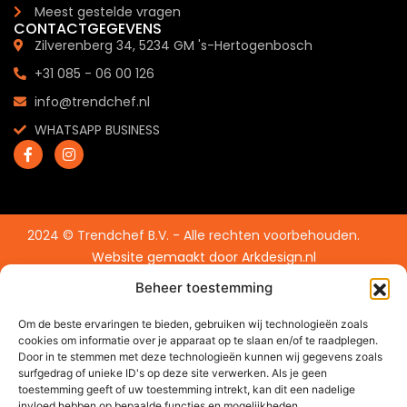
Meest gestelde vragen
CONTACTGEGEVENS
Zilverenberg 34, 5234 GM 's-Hertogenbosch
+31 085 - 06 00 126
info@trendchef.nl
WHATSAPP BUSINESS
2024 © Trendchef B.V. - Alle rechten voorbehouden.
Website gemaakt door
Arkdesign.nl
Beheer toestemming
Om de beste ervaringen te bieden, gebruiken wij technologieën zoals
cookies om informatie over je apparaat op te slaan en/of te raadplegen.
Door in te stemmen met deze technologieën kunnen wij gegevens zoals
surfgedrag of unieke ID's op deze site verwerken. Als je geen
toestemming geeft of uw toestemming intrekt, kan dit een nadelige
invloed hebben op bepaalde functies en mogelijkheden.