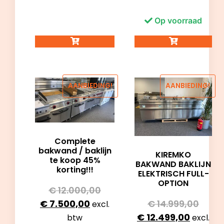
Op voorraad
AANBIEDING!
AANBIEDING!
Complete
bakwand / baklijn
KIREMKO
te koop 45%
BAKWAND BAKLIJN
korting!!!
ELEKTRISCH FULL-
OPTION
€
12.000,00
€
14.999,00
€
7.500,00
excl.
€
12.499,00
excl.
btw