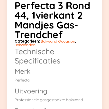
Perfecta 3 Rond
44, 1vierkant 2
Mandjes Gas-
Trendchef
Categorieën:
Bakwand Occasion
,
Bakwanden
Technische
Specificaties
Merk
Perfecta
Uitvoering
Professionele gasgestookte bakwand