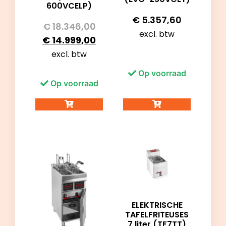
600VCELP)
€
5.357,60
€
18.346,00
excl. btw
€
14.999,00
excl. btw
Op voorraad
Op voorraad
ELEKTRISCHE
TAFELFRITEUSES
7 liter (TF7TT)